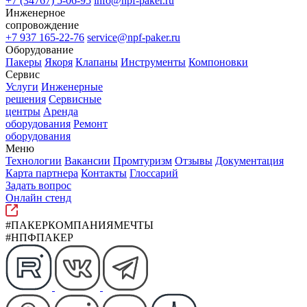
+7 (34767) 5-06-95
info@npf-paker.ru
Инженерное
сопровождение
+7 937 165-22-76
service@npf-paker.ru
Оборудование
Пакеры
Якоря
Клапаны
Инструменты
Компоновки
Сервис
Услуги
Инженерные
решения
Сервисные
центры
Аренда
оборудования
Ремонт
оборудования
Меню
Технологии
Вакансии
Промтуризм
Отзывы
Документация
Карта партнера
Контакты
Глоссарий
Задать вопрос
Онлайн стенд
#ПАКЕРКОМПАНИЯМЕЧТЫ
#НПФПАКЕР