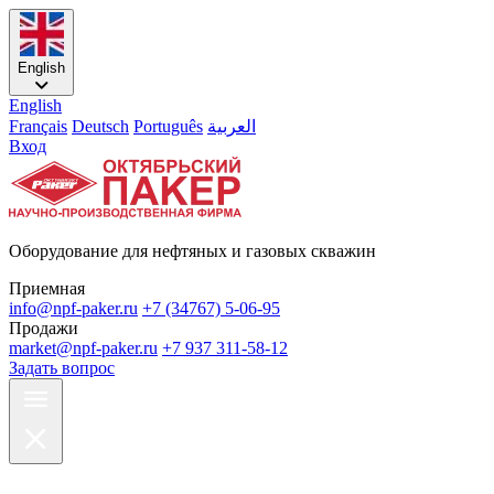
English
English
Français
Deutsch
Português
العربية
Вход
Оборудование для нефтяных и газовых скважин
Приемная
info@npf-paker.ru
+7 (34767) 5-06-95
Продажи
market@npf-paker.ru
+7 937 311-58-12
Задать вопрос