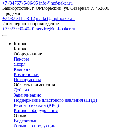
+7 (34767) 5-06-95
info@npf-paker.ru
Башкортостан, г. Октябрьский, ул. Северная, 7, 452606
Продажи
+7 937 311-58-12
market@npf-paker.ru
Инженерное сопровождение
+7 927 080-40-01
service@npf-paker.ru
Каталог
Каталог
Оборудование
Пакеры
Якоря
Клапаны
Компоновки
Инструменты
Область применения
Добыча
Заканчивание
Поддержание пластового давления (ППД)
Ремонт скважин (КРС)
Каталог оборудования
Отзывы
Видеоотзывы
Отзывы о продукции