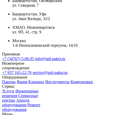
Башкортостан, Октябрьский
ул. Северная, 7
Башкортостан, Уфа
ул. Заки Валиди, 32/2
ХМАО, Нижневартовск
ул. 9П, 41, стр. 9
Москва
1-й Неопалимовский переулок, 14/16
Приемная
+7 (34767) 5-06-95
info@npf-paker.ru
Инженерное
сопровождение
+7 937 165-22-76
service@npf-paker.ru
Оборудование
Пакеры
Якоря
Клапаны
Инструменты
Компоновки
Сервис
Услуги
Инженерные
решения
Сервисные
центры
Аренда
оборудования
Ремонт
оборудования
Меню