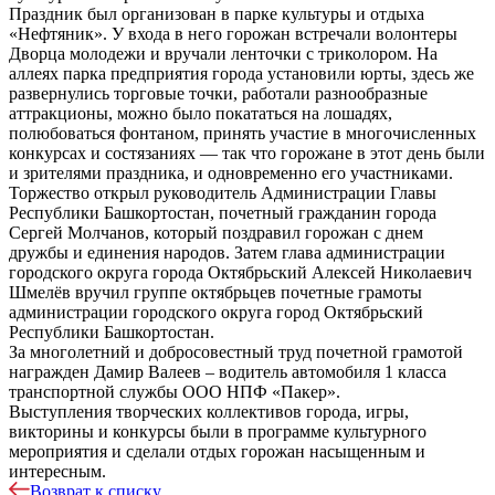
Праздник был организован в парке культуры и отдыха
«Нефтяник». У входа в него горожан встречали волонтеры
Дворца молодежи и вручали ленточки с триколором. На
аллеях парка предприятия города установили юрты, здесь же
развернулись торговые точки, работали разнообразные
аттракционы, можно было покататься на лошадях,
полюбоваться фонтаном, принять участие в многочисленных
конкурсах и состязаниях — так что горожане в этот день были
и зрителями праздника, и одновременно его участниками.
Торжество открыл руководитель Администрации Главы
Республики Башкортостан, почетный гражданин города
Сергей Молчанов, который поздравил горожан с днем
дружбы и единения народов. Затем глава администрации
городского округа города Октябрьский Алексей Николаевич
Шмелёв вручил группе октябрьцев почетные грамоты
администрации городского округа город Октябрьский
Республики Башкортостан.
За многолетний и добросовестный труд почетной грамотой
награжден Дамир Валеев – водитель автомобиля 1 класса
транспортной службы ООО НПФ «Пакер».
Выступления творческих коллективов города, игры,
викторины и конкурсы были в программе культурного
мероприятия и сделали отдых горожан насыщенным и
интересным.
Возврат к списку