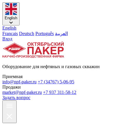
English
English
Français
Deutsch
Português
العربية
Вход
Оборудование для нефтяных и газовых скважин
Приемная
info@npf-paker.ru
+7 (34767) 5-06-95
Продажи
market@npf-paker.ru
+7 937 311-58-12
Задать вопрос