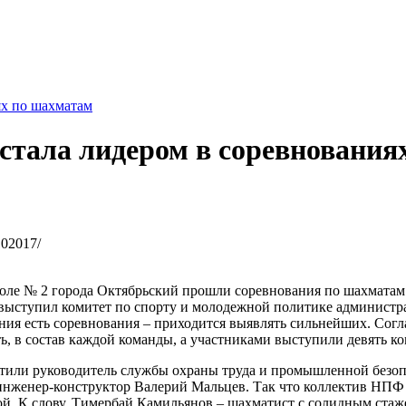
ях по шахматам
стала лидером в соревнования
102017/
ко­ле № 2 го­ро­да Ок­тябрьс­кий про­шли со­рев­но­ва­ния по шах­ма­там 
ий вы­сту­пил ко­ми­тет по спор­ту и мо­ло­деж­ной по­ли­ти­ке ад­ми­нист­
ва­ния есть со­рев­но­ва­ния – при­хо­дит­ся вы­яв­лять силь­ней­ших. Со­
 в со­став каж­дой ко­ман­ды, а участ­ни­ка­ми вы­сту­пи­ли де­вять ко­м
и­ли ру­ко­во­ди­тель служ­бы охра­ны тру­да и про­мыш­лен­ной без­опас
ий ин­же­нер-кон­струк­тор Ва­ле­рий Маль­цев. Так что кол­лек­тив НП
той. К сло­ву, Ти­мер­бай Ка­миль­я­нов – шах­ма­тист с со­лид­ным ста­