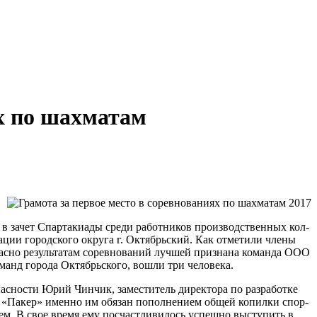
х по шахматам
в за­чет Спар­та­ки­а­ды сре­ди ра­бот­ни­ков про­из­водст­вен­ных кол­
ра­ции го­род­ско­го окру­га г. Ок­тябрьс­кий. Как от­ме­ти­ли чле­ны
глас­но ре­зуль­та­там со­рев­но­ва­ний луч­шей при­зна­на ко­ман­да ООО
анд го­ро­да Ок­тябрьс­ко­го, во­шли три че­ло­ве­ка.
­нос­ти Юрий Чин­чик, за­мес­ти­тель ди­рек­то­ра по раз­ра­бот­ке
Ф «Па­кер» имен­но им обя­зан по­пол­не­ни­ем об­щей ко­пил­ки спор­
жем. В свое вре­мя ему по­счаст­ли­ви­лось успеш­но вы­сту­пить в