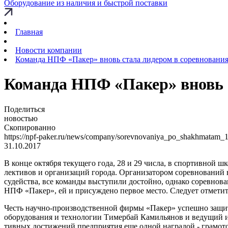
Оборудование из наличия и быстрой поставки
Главная
Новости компании
Команда НПФ «Пакер» вновь стала лидером в соревновани
Команда НПФ «Пакер» вновь 
Поделиться
новостью
Скопированно
https://npf-paker.ru/news/company/sorevnovaniya_po_shakhmatam_
31.10.2017
В кон­це ок­тяб­ря те­ку­ще­го го­да, 28 и 29 чис­ла, в спор­тив­ной ш
лек­ти­вов и ор­га­ни­за­ций го­ро­да. Ор­га­ни­за­то­ром со­рев­но­ва­н
су­дейст­ва, все ко­ман­ды вы­сту­пи­ли до­стой­но, од­на­ко со­рев­но­
НПФ «Па­кер», ей и при­суж­де­но пер­вое мес­то. Сле­ду­ет от­ме­тить,
Честь на­уч­но-про­из­водст­вен­ной фир­мы «Па­кер» успеш­но за­щи­т
обо­ру­до­ва­ния и тех­но­ло­гии Ти­мер­бай Ка­миль­я­нов и ве­ду­щ
тив­ных до­сти­же­ний пред­при­я­тия еще од­ной на­гра­дой - гра­мо­