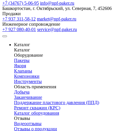
+7 (34767) 5-06-95
info@npf-paker.ru
Башкортостан, г. Октябрьский, ул. Северная, 7, 452606
Продажи
+7 937 311-58-12
market@npf-paker.ru
Инженерное сопровождение
+7 927 080-40-01
service@npf-paker.ru
Каталог
Каталог
Оборудование
Пакеры
Якоря
Клапаны
Компоновки
Инструменты
Область применения
Добыча
Заканчивание
Поддержание пластового давления (ППД)
Ремонт скважин (КРС)
Каталог оборудования
Отзывы
Видеоотзывы
Отзывы о продукции