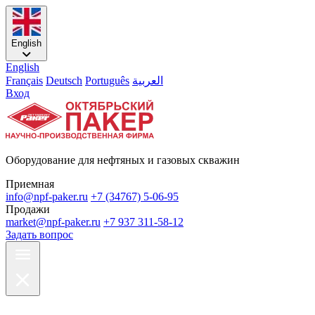
English
English
Français
Deutsch
Português
العربية
Вход
Оборудование для нефтяных и газовых скважин
Приемная
info@npf-paker.ru
+7 (34767) 5-06-95
Продажи
market@npf-paker.ru
+7 937 311-58-12
Задать вопрос