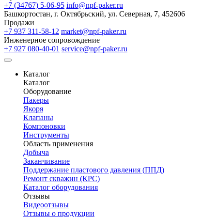
+7 (34767) 5-06-95
info@npf-paker.ru
Башкортостан, г. Октябрьский, ул. Северная, 7, 452606
Продажи
+7 937 311-58-12
market@npf-paker.ru
Инженерное сопровождение
+7 927 080-40-01
service@npf-paker.ru
Каталог
Каталог
Оборудование
Пакеры
Якоря
Клапаны
Компоновки
Инструменты
Область применения
Добыча
Заканчивание
Поддержание пластового давления (ППД)
Ремонт скважин (КРС)
Каталог оборудования
Отзывы
Видеоотзывы
Отзывы о продукции