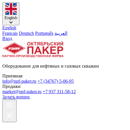
English
English
Français
Deutsch
Português
العربية
Вход
Оборудование для нефтяных и газовых скважин
Приемная
info@npf-paker.ru
+7 (34767) 5-06-95
Продажи
market@npf-paker.ru
+7 937 311-58-12
Задать вопрос