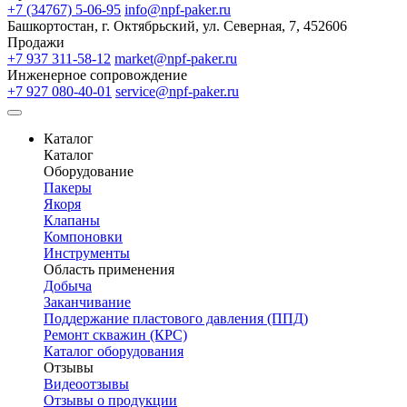
+7 (34767) 5-06-95
info@npf-paker.ru
Башкортостан, г. Октябрьский, ул. Северная, 7, 452606
Продажи
+7 937 311-58-12
market@npf-paker.ru
Инженерное сопровождение
+7 927 080-40-01
service@npf-paker.ru
Каталог
Каталог
Оборудование
Пакеры
Якоря
Клапаны
Компоновки
Инструменты
Область применения
Добыча
Заканчивание
Поддержание пластового давления (ППД)
Ремонт скважин (КРС)
Каталог оборудования
Отзывы
Видеоотзывы
Отзывы о продукции