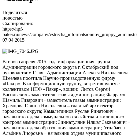
Поделиться
новостью
Скопированно
https://npf-
paker.ru/news/company/vstrecha_informatsionnoy_gruppy_administr
07.04.2015
Второго апреля 2015 года информационная группа
Администрации городского округа г. Октябрьский под
руководством Главы Администрации Алексея Николаевича
Шмелева посетила Научно-производственную фирму
«Пакер». В информационную группу, встретившуюся с
коллективом НПФ «Пакер», вошли:
Литов Сергей
Васильевич - заместитель главы администрации; Фаррахов
Шамиль Гизарович - заместитель главы администрации;
Храмцова Галина Николаевна – главный архитектор
городского округа; Камалетдинов Руслан Ринатович -
начальник отдела коммунального хозяйства и жилищного
контроля администрации; Зиннатуллин Илшат Закванович –
начальник отдела образования администрации; Атнабаева
Альбина Лиоровна – начальник отдела муниципального