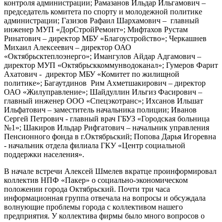
контроля администрации; Рамазанов Ильдар Ильгамович –
председатель комитета по спорту и молодежной политике
администрации; Газизов Рафаил Шархамович – главный
инженер МУП «ДорСтройРемонт»; Мифтахов Рустам
Ринатович – директор МБУ «Благоустройство»; Черкашнев
Михаил Алексеевич – директор ОАО
«Октябрьсктеплоэнерго»; Имангулов Айдар Адгамович –
директор МУП «Октябрьсккоммунводоканал»; Гумеров Фарит
Ахатович - директор МБУ «Комитет по жилищной
политике»; Багаутдинов Рим Ахметшакирович – директор
ОАО «Жилуправление»; Шайдуллин Ильгиз Фасирович –
главный инженер ООО «Спецэкотранс»; Ихсанов Ильшат
Ильфатович – заместитель начальника полиции; Иванов
Сергей Петрович - главный врач ГБУЗ «Городская больница
№1»; Шакиров Ильдар Рифгатович – начальник управления
Пенсионного фонда в г.Октябрьский; Попова Дарья Игоревна
- начальник отдела филиала ГКУ «Центр социальной
поддержки населения».
В начале встречи Алексей Шмелев вкратце проинформировал
коллектив НПФ «Пакер» о социально-экономическом
положении города Октябрьский. Почти три часа
информационная группа отвечала на вопросы и обсуждала
волнующие проблемы города с коллективом нашего
предприятия.
У коллектива фирмы было много вопросов о