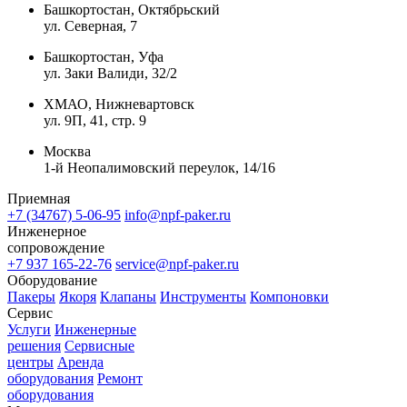
Башкортостан, Октябрьский
ул. Северная, 7
Башкортостан, Уфа
ул. Заки Валиди, 32/2
ХМАО, Нижневартовск
ул. 9П, 41, стр. 9
Москва
1-й Неопалимовский переулок, 14/16
Приемная
+7 (34767) 5-06-95
info@npf-paker.ru
Инженерное
сопровождение
+7 937 165-22-76
service@npf-paker.ru
Оборудование
Пакеры
Якоря
Клапаны
Инструменты
Компоновки
Сервис
Услуги
Инженерные
решения
Сервисные
центры
Аренда
оборудования
Ремонт
оборудования