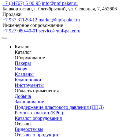
+7 (34767) 5-06-95
info@npf-paker.ru
Башкортостан, г. Октябрьский, ул. Северная, 7, 452606
Продажи
+7 937 311-58-12
market@npf-paker.ru
Инженерное сопровождение
+7 927 080-40-01
service@npf-paker.ru
Каталог
Каталог
Оборудование
Пакеры
Якоря
Клапаны
Компоновки
Инструменты
Область применения
Добыча
Заканчивание
Поддержание пластового давления (ППД)
Ремонт скважин (КРС)
Каталог оборудования
Отзывы
Видеоотзывы
Отзывы о продукции