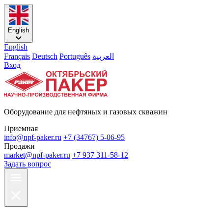
English
English
Français
Deutsch
Português
العربية
Вход
Оборудование для нефтяных и газовых скважин
Приемная
info@npf-paker.ru
+7 (34767) 5-06-95
Продажи
market@npf-paker.ru
+7 937 311-58-12
Задать вопрос