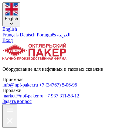
English
English
Français
Deutsch
Português
العربية
Вход
Оборудование для нефтяных и газовых скважин
Приемная
info@npf-paker.ru
+7 (34767) 5-06-95
Продажи
market@npf-paker.ru
+7 937 311-58-12
Задать вопрос