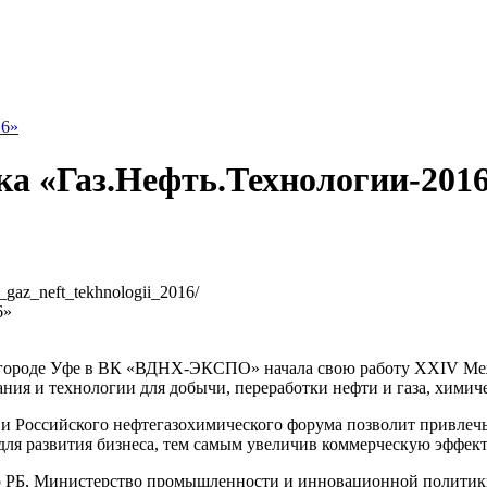
16»
а «Газ.Нефть.Технологии-201
_gaz_neft_tekhnologii_2016/
ан городе Уфе в ВК «ВДНХ-ЭКСПО» начала свою работу XXIV Ме
ния и технологии для добычи, переработки нефти и газа, химич
 и Российского нефтегазохимического форума позволит привле
для развития бизнеса, тем самым увеличив коммерческую эффек
 РБ, Министерство промышленности и инновационной политики