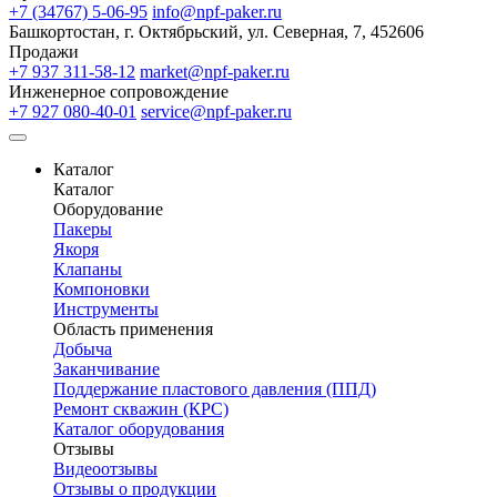
+7 (34767) 5-06-95
info@npf-paker.ru
Башкортостан, г. Октябрьский, ул. Северная, 7, 452606
Продажи
+7 937 311-58-12
market@npf-paker.ru
Инженерное сопровождение
+7 927 080-40-01
service@npf-paker.ru
Каталог
Каталог
Оборудование
Пакеры
Якоря
Клапаны
Компоновки
Инструменты
Область применения
Добыча
Заканчивание
Поддержание пластового давления (ППД)
Ремонт скважин (КРС)
Каталог оборудования
Отзывы
Видеоотзывы
Отзывы о продукции