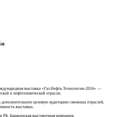
6»
ждународная выставка «Газ.Нефть.Технологии-2016» —
еской и нефтехимической отрасли.
чь дополнительную целевую аудиторию смежных отраслей,
тивность выставки.
 РБ, Башкирская выставочная компания.