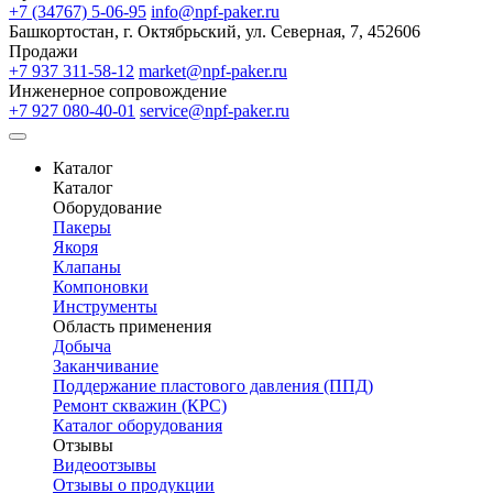
+7 (34767) 5-06-95
info@npf-paker.ru
Башкортостан, г. Октябрьский, ул. Северная, 7, 452606
Продажи
+7 937 311-58-12
market@npf-paker.ru
Инженерное сопровождение
+7 927 080-40-01
service@npf-paker.ru
Каталог
Каталог
Оборудование
Пакеры
Якоря
Клапаны
Компоновки
Инструменты
Область применения
Добыча
Заканчивание
Поддержание пластового давления (ППД)
Ремонт скважин (КРС)
Каталог оборудования
Отзывы
Видеоотзывы
Отзывы о продукции