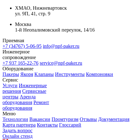
ХМАО, Нижневартовск
ул. 9П, 41, стр. 9
Москва
1-й Неопалимовский переулок, 14/16
Приемная
+7 (34767) 5-06-95
info@npf-paker.ru
Инженерное
сопровождение
+7 937 165-22-76
service@npf-paker.ru
Оборудование
Пакеры
Якоря
Клапаны
Инструменты
Компоновки
Сервис
Услуги
Инженерные
решения
Сервисные
центры
Аренда
оборудования
Ремонт
оборудования
Меню
Технологии
Вакансии
Промтуризм
Отзывы
Документация
Карта партнера
Контакты
Глоссарий
Задать вопрос
Онлайн стенд