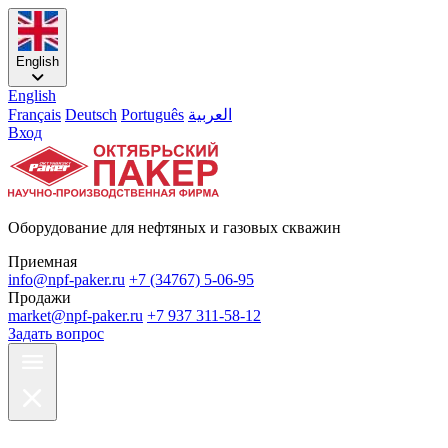
English
English
Français
Deutsch
Português
العربية
Вход
Оборудование для нефтяных и газовых скважин
Приемная
info@npf-paker.ru
+7 (34767) 5-06-95
Продажи
market@npf-paker.ru
+7 937 311-58-12
Задать вопрос