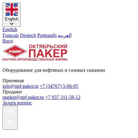
English
English
Français
Deutsch
Português
العربية
Вход
Оборудование для нефтяных и газовых скважин
Приемная
info@npf-paker.ru
+7 (34767) 5-06-95
Продажи
market@npf-paker.ru
+7 937 311-58-12
Задать вопрос