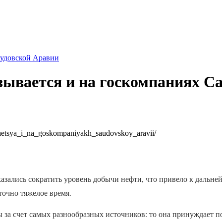
аудовской Аравии
зывается и на госкомпаниях С
yvaetsya_i_na_goskompaniyakh_saudovskoy_aravii/
ались сократить уровень добычи нефти, что привело к дальней
точно тяжелое время.
ды за счет самых разнообразных источников: то она принуждает