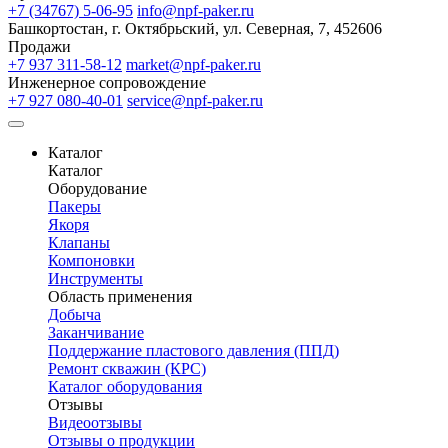
+7 (34767) 5-06-95
info@npf-paker.ru
Башкортостан, г. Октябрьский, ул. Северная, 7, 452606
Продажи
+7 937 311-58-12
market@npf-paker.ru
Инженерное сопровождение
+7 927 080-40-01
service@npf-paker.ru
Каталог
Каталог
Оборудование
Пакеры
Якоря
Клапаны
Компоновки
Инструменты
Область применения
Добыча
Заканчивание
Поддержание пластового давления (ППД)
Ремонт скважин (КРС)
Каталог оборудования
Отзывы
Видеоотзывы
Отзывы о продукции