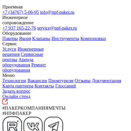
Приемная
+7 (34767) 5-06-95
info@npf-paker.ru
Инженерное
сопровождение
+7 937 165-22-76
service@npf-paker.ru
Оборудование
Пакеры
Якоря
Клапаны
Инструменты
Компоновки
Сервис
Услуги
Инженерные
решения
Сервисные
центры
Аренда
оборудования
Ремонт
оборудования
Меню
Технологии
Вакансии
Промтуризм
Отзывы
Документация
Карта партнера
Контакты
Глоссарий
Задать вопрос
Онлайн стенд
#ПАКЕРКОМПАНИЯМЕЧТЫ
#НПФПАКЕР