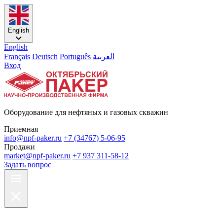
English
English
Français
Deutsch
Português
العربية
Вход
Оборудование для нефтяных и газовых скважин
Приемная
info@npf-paker.ru
+7 (34767) 5-06-95
Продажи
market@npf-paker.ru
+7 937 311-58-12
Задать вопрос