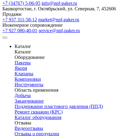
+7 (34767) 5-06-95
info@npf-paker.ru
Башкортостан, г. Октябрьский, ул. Северная, 7, 452606
Продажи
+7 937 311-58-12
market@npf-paker.ru
Инженерное сопровождение
+7 927 080-40-01
service@npf-paker.ru
Каталог
Каталог
Оборудование
Пакеры
Якоря
Клапаны
Компоновки
Инструменты
Область применения
Добыча
Заканчивание
Поддержание пластового давления (ППД)
Ремонт скважин (КРС)
Каталог оборудования
Отзывы
Видеоотзывы
Отзывы о продукции