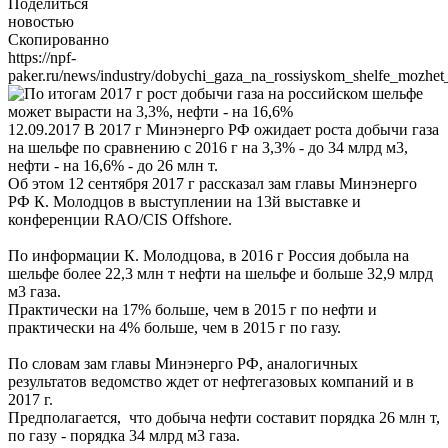
Поделиться
новостью
Скопированно
https://npf-
paker.ru/news/industry/dobychi_gaza_na_rossiyskom_shelfe_mozhet_
12.09.2017
В 2017 г Минэнерго РФ ожидает роста добычи газа
на шельфе по сравнению с 2016 г на 3,3% - до 34 млрд м3,
нефти - на 16,6% - до 26 млн т.
Об этом 12 сентября 2017 г рассказал зам главы Минэнерго
РФ К. Молодцов в выступлении на 13й выставке и
конференции RAO/CIS Offshore.
По информации К. Молодцова, в 2016 г Россия добыла на
шельфе более 22,3 млн т нефти на шельфе и больше 32,9 млрд
м3 газа.
Практически на 17% больше, чем в 2015 г по нефти и
практически на 4% больше, чем в 2015 г по газу.
По словам зам главы Минэнерго РФ, аналогичных
результатов ведомство ждет от нефтегазовых компаний и в
2017 г.
Предполагается, что добыча нефти составит порядка 26 млн т,
по газу - порядка 34 млрд м3 газа.