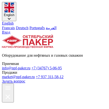
English
English
Français
Deutsch
Português
العربية
Вход
Оборудование для нефтяных и газовых скважин
Приемная
info@npf-paker.ru
+7 (34767) 5-06-95
Продажи
market@npf-paker.ru
+7 937 311-58-12
Задать вопрос