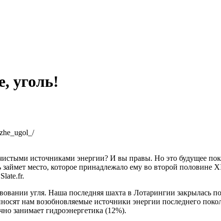
, уголь!
_zhe_ugol_/
 чистыми источниками энергии? И вы правы. Но это будущее пок
займет место, которое принадлежало ему во второй половине XI
ate.fr.
вовании угля. Наша последняя шахта в Лотарингии закрылась по
риносят нам возобновляемые источники энергии последнего покол
чно занимает гидроэнергетика (12%).