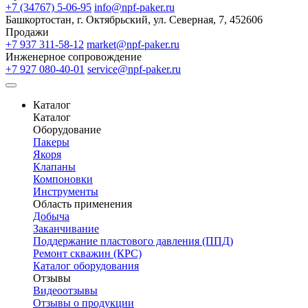
+7 (34767) 5-06-95
info@npf-paker.ru
Башкортостан, г. Октябрьский, ул. Северная, 7, 452606
Продажи
+7 937 311-58-12
market@npf-paker.ru
Инженерное сопровождение
+7 927 080-40-01
service@npf-paker.ru
Каталог
Каталог
Оборудование
Пакеры
Якоря
Клапаны
Компоновки
Инструменты
Область применения
Добыча
Заканчивание
Поддержание пластового давления (ППД)
Ремонт скважин (КРС)
Каталог оборудования
Отзывы
Видеоотзывы
Отзывы о продукции