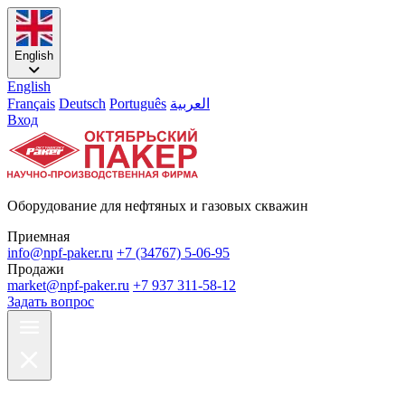
English
English
Français
Deutsch
Português
العربية
Вход
Оборудование для нефтяных и газовых скважин
Приемная
info@npf-paker.ru
+7 (34767) 5-06-95
Продажи
market@npf-paker.ru
+7 937 311-58-12
Задать вопрос