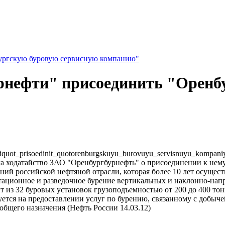
ургскую буровую сервисную компанию"
нефти" присоединить "Оренбу
neftiquot_prisoedinit_quotorenburgskuyu_burovuyu_servisnuyu_kompani
 ходатайство ЗАО "Оренбургбурнефть" о присоединении к нему
ий российской нефтяной отрасли, которая более 10 лет осущест
тационное и разведочное бурение вертикальных и наклонно-нап
ит из 32 буровых установок грузоподъемностью от 200 до 400 тон
ся на предоставлении услуг по бурению, связанному с добычей н
бщего назначения (Нефть России 14.03.12)