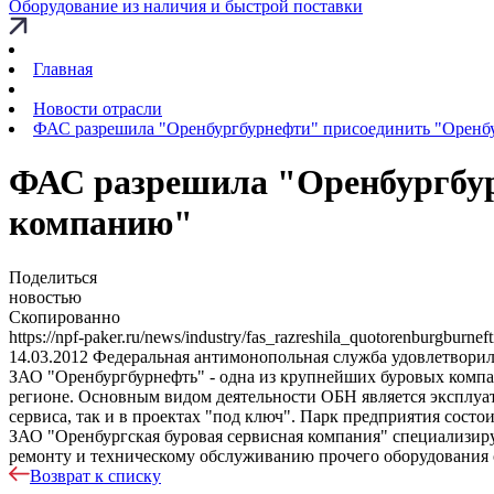
Оборудование из наличия и быстрой поставки
Главная
Новости отрасли
ФАС разрешила "Оренбургбурнефти" присоединить "Оренб
ФАС разрешила "Оренбургбур
компанию"
Поделиться
новостью
Скопированно
https://npf-paker.ru/news/industry/fas_razreshila_quotorenburgbur
14.03.2012
Федеральная антимонопольная служба удовлетворила
ЗАО "Оренбургбурнефть" - одна из крупнейших буровых компан
регионе. Основным видом деятельности ОБН является эксплуа
сервиса, так и в проектах "под ключ". Парк предприятия состо
ЗАО "Оренбургская буровая сервисная компания" специализирует
ремонту и техническому обслуживанию прочего оборудования о
Возврат к списку