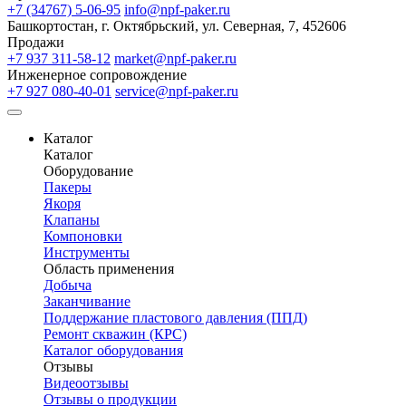
+7 (34767) 5-06-95
info@npf-paker.ru
Башкортостан, г. Октябрьский, ул. Северная, 7, 452606
Продажи
+7 937 311-58-12
market@npf-paker.ru
Инженерное сопровождение
+7 927 080-40-01
service@npf-paker.ru
Каталог
Каталог
Оборудование
Пакеры
Якоря
Клапаны
Компоновки
Инструменты
Область применения
Добыча
Заканчивание
Поддержание пластового давления (ППД)
Ремонт скважин (КРС)
Каталог оборудования
Отзывы
Видеоотзывы
Отзывы о продукции