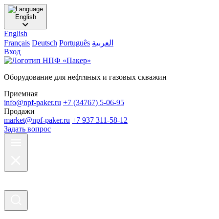
English
English
Français
Deutsch
Português
العربية
Вход
Оборудование для нефтяных и газовых скважин
Приемная
info@npf-paker.ru
+7 (34767) 5-06-95
Продажи
market@npf-paker.ru
+7 937 311-58-12
Задать вопрос