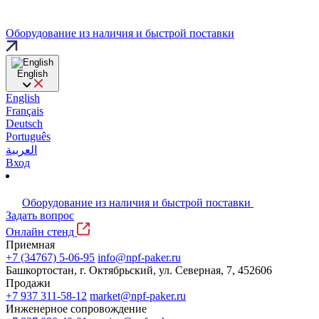
Оборудование из наличия и быстрой поставки
English
English
Français
Deutsch
Português
العربية
Вход
Оборудование из наличия и быстрой поставки
Задать вопрос
Онлайн стенд
Приемная
+7 (34767) 5-06-95
info@npf-paker.ru
Башкортостан, г. Октябрьский, ул. Северная, 7, 452606
Продажи
+7 937 311-58-12
market@npf-paker.ru
Инженерное сопровождение