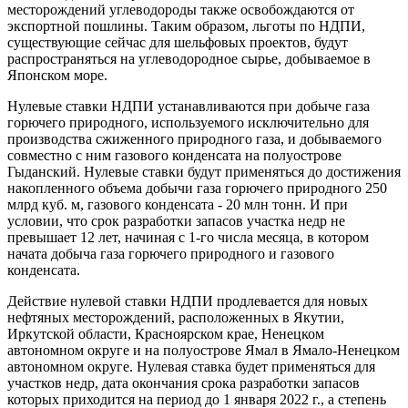
месторождений углеводороды также освобождаются от
экспортной пошлины. Таким образом, льготы по НДПИ,
существующие сейчас для шельфовых проектов, будут
распространяться на углеводородное сырье, добываемое в
Японском море.
Нулевые ставки НДПИ устанавливаются при добыче газа
горючего природного, используемого исключительно для
производства сжиженного природного газа, и добываемого
совместно с ним газового конденсата на полуострове
Гыданский. Нулевые ставки будут применяться до достижения
накопленного объема добычи газа горючего природного 250
млрд куб. м, газового конденсата - 20 млн тонн. И при
условии, что срок разработки запасов участка недр не
превышает 12 лет, начиная с 1-го числа месяца, в котором
начата добыча газа горючего природного и газового
конденсата.
Действие нулевой ставки НДПИ продлевается для новых
нефтяных месторождений, расположенных в Якутии,
Иркутской области, Красноярском крае, Ненецком
автономном округе и на полуострове Ямал в Ямало-Ненецком
автономном округе. Нулевая ставка будет применяться для
участков недр, дата окончания срока разработки запасов
которых приходится на период до 1 января 2022 г., а степень