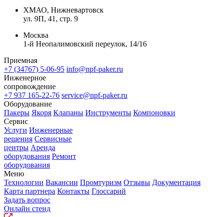
ХМАО, Нижневартовск
ул. 9П, 41, стр. 9
Москва
1-й Неопалимовский переулок, 14/16
Приемная
+7 (34767) 5-06-95
info@npf-paker.ru
Инженерное
сопровождение
+7 937 165-22-76
service@npf-paker.ru
Оборудование
Пакеры
Якоря
Клапаны
Инструменты
Компоновки
Сервис
Услуги
Инженерные
решения
Сервисные
центры
Аренда
оборудования
Ремонт
оборудования
Меню
Технологии
Вакансии
Промтуризм
Отзывы
Документация
Карта партнера
Контакты
Глоссарий
Задать вопрос
Онлайн стенд