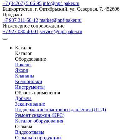
+7 (34767) 5-06-95
info@npf-paker.ru
Башкортостан, г. Октябрьский, ул. Северная, 7, 452606
Продажи
+7 937 311-58-12
market@npf-paker.ru
Инженерное сопровождение
+7 927 080-40-01
service@npf-paker.ru
Каталог
Каталог
Оборудование
Пакеры
Якоря
Клапаны
Компоновки
Инструменты
Область применения
Добыча
Заканчивание
Поддержание пластового давления (ППД)
Ремонт скважин (КРС)
Каталог оборудования
Отзывы
Видеоотзывы
Отзывы о продукции