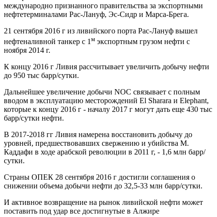
международно признанного правительства за экспортными
нефтетерминалами Рас-Лануф, Эс-Сидр и Марса-Брега.
21 сентября 2016 г из ливийского порта Рас-Лануф вышел
м
нефтеналивной танкер с 1
экспортным грузом нефти с
ноября 2014 г.
К концу 2016 г Ливия рассчитывает увеличить добычу нефти
до 950 тыс барр/сутки.
Дальнейшее увеличение добычи NOC связывает с полным
вводом в эксплуатацию месторождений El Sharara и Elephant,
которые к концу 2016 г - началу 2017 г могут дать еще 430 тыс
барр/сутки нефти.
В 2017-2018 гг Ливия намерена восстановить добычу до
уровней, предшествовавших свержению и убийства М.
Каддафи в ходе арабской революции в 2011 г, - 1,6 млн барр/
сутки.
Страны ОПЕК 28 сентября 2016 г достигли соглашения о
снижении объема добычи нефти до 32,5-33 млн барр/сутки.
И активное возвращение на рынок ливийской нефти может
поставить под удар все достигнутые в Алжире