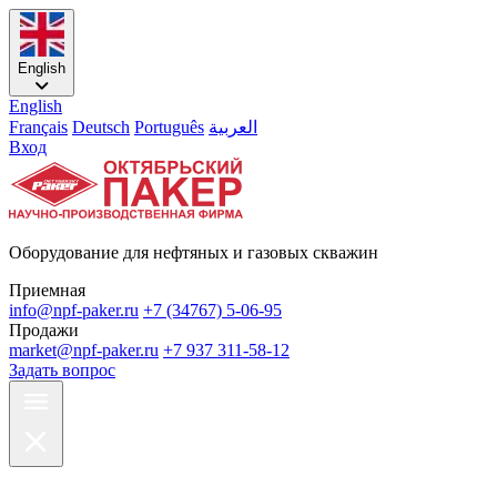
English
English
Français
Deutsch
Português
العربية
Вход
Оборудование для нефтяных и газовых скважин
Приемная
info@npf-paker.ru
+7 (34767) 5-06-95
Продажи
market@npf-paker.ru
+7 937 311-58-12
Задать вопрос