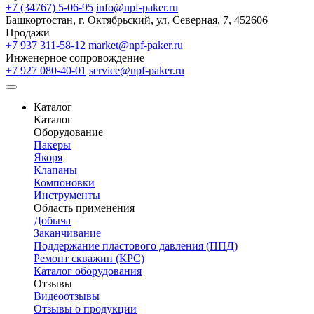
+7 (34767) 5-06-95
info@npf-paker.ru
Башкортостан, г. Октябрьский, ул. Северная, 7, 452606
Продажи
+7 937 311-58-12
market@npf-paker.ru
Инженерное сопровождение
+7 927 080-40-01
service@npf-paker.ru
Каталог
Каталог
Оборудование
Пакеры
Якоря
Клапаны
Компоновки
Инструменты
Область применения
Добыча
Заканчивание
Поддержание пластового давления (ППД)
Ремонт скважин (КРС)
Каталог оборудования
Отзывы
Видеоотзывы
Отзывы о продукции