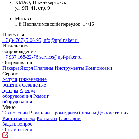
ХМАО, Нижневартовск
ул. 9П, 41, стр. 9
Москва
1-й Неопалимовский переулок, 14/16
Приемная
+7 (34767) 5-06-95
info@npf-paker.ru
Инженерное
сопровождение
+7 937 165-22-76
service@npf-paker.ru
Оборудование
Пакеры
Якоря
Клапаны
Инструменты
Компоновки
Сервис
Услуги
Инженерные
решения
Сервисные
центры
Аренда
оборудования
Ремонт
оборудования
Меню
Технологии
Вакансии
Промтуризм
Отзывы
Документация
Карта партнера
Контакты
Глоссарий
Задать вопрос
Онлайн стенд