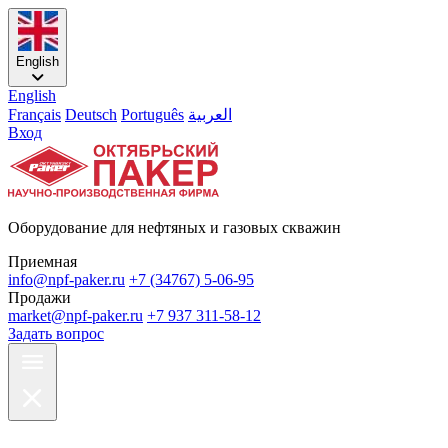
English
English
Français
Deutsch
Português
العربية
Вход
Оборудование для нефтяных и газовых скважин
Приемная
info@npf-paker.ru
+7 (34767) 5-06-95
Продажи
market@npf-paker.ru
+7 937 311-58-12
Задать вопрос