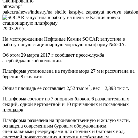
Скопированно
https://npf-
paker.ru/news/industry/na_shelfe_kaspiya_zapustyat_novuyu_statsio
29.03.2017
На месторождении Нефтяные Камни SOCAR запустила в
работу новую стационарную морскую платформу №620А.
Об этом 29 марта 2017 г сообщает пресс-служба
азербайджанской компании.
Платформа установлена на глубине моря 27 м и рассчитана на
бурение 8 скважин.
2
Общая площадь ее составляет 2,52 тыс м
, вес – 2,398 тыс т.
Платформа состоит из 7 опорных блоков, 6 разделительных
секций, одной вертолетной и 10 причальных и посадочных
площадок.
Платформа разделена на производственную и жилую части,
оснащена современным буровым оборудованием,
специальными резервуарами для сточных и бытовых вод,
системой пожаротушения и прочим необходимым