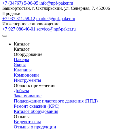
+7 (34767) 5-06-95
info@npf-paker.ru
Башкортостан, г. Октябрьский, ул. Северная, 7, 452606
Продажи
+7 937 311-58-12
market@npf-paker.ru
Инженерное сопровождение
+7 927 080-40-01
service@npf-paker.ru
Каталог
Каталог
Оборудование
Пакеры
Якоря
Клапаны
Компоновки
Инструменты
Область применения
Добыча
Заканчивание
Поддержание пластового давления (ППД)
Ремонт скважин (КРС)
Каталог оборудования
Отзывы
Видеоотзывы
Отзывы о продукции