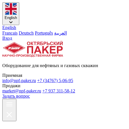
English
English
Français
Deutsch
Português
العربية
Вход
Оборудование для нефтяных и газовых скважин
Приемная
info@npf-paker.ru
+7 (34767) 5-06-95
Продажи
market@npf-paker.ru
+7 937 311-58-12
Задать вопрос