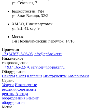
ул. Северная, 7
Башкортостан, Уфа
ул. Заки Валиди, 32/2
ХМАО, Нижневартовск
ул. 9П, 41, стр. 9
Москва
1-й Неопалимовский переулок, 14/16
Приемная
+7 (34767) 5-06-95
info@npf-paker.ru
Инженерное
сопровождение
+7 937 165-22-76
service@npf-paker.ru
Оборудование
Пакеры
Якоря
Клапаны
Инструменты
Компоновки
Сервис
Услуги
Инженерные
решения
Сервисные
центры
Аренда
оборудования
Ремонт
оборудования
Меню