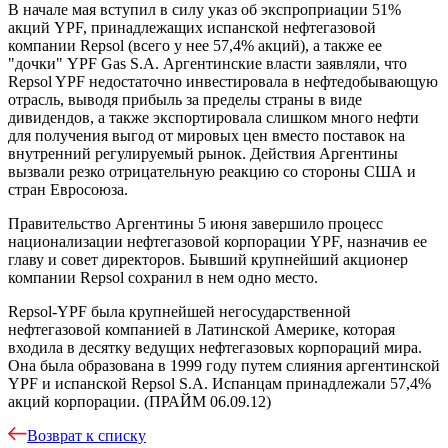
В начале мая вступил в силу указ об экспроприации 51%
акций YPF, принадлежащих испанской нефтегазовой
компании Repsol (всего у нее 57,4% акций), а также ее
"дочки" YPF Gas S.A. Аргентинские власти заявляли, что
Repsol YPF недостаточно инвестировала в нефтедобывающую
отрасль, выводя прибыль за пределы страны в виде
дивидендов, а также экспортировала слишком много нефти
для получения выгод от мировых цен вместо поставок на
внутренний регулируемый рынок. Действия Аргентины
вызвали резко отрицательную реакцию со стороны США и
стран Евросоюза.
Правительство Аргентины 5 июня завершило процесс
национализации нефтегазовой корпорации YPF, назначив ее
главу и совет директоров. Бывший крупнейший акционер
компании Repsol сохранил в нем одно место.
Repsol-YPF была крупнейшей негосударственной
нефтегазовой компанией в Латинской Америке, которая
входила в десятку ведущих нефтегазовых корпораций мира.
Она была образована в 1999 году путем слияния аргентинской
YPF и испанской Repsol S.A. Испанцам принадлежали 57,4%
акций корпорации. (ПРАЙМ 06.09.12)
Возврат к списку