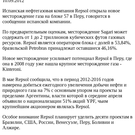
10.09.2012
Испанская нефтегазовая компания Repsol открыла новое
месторождение газа на блоке 57 в Перу, говорится в
сообщении испанской компании.
По предварительным оценкам, месторождение Sagari может
содержать от 1 до 2 триллионов кубических футов газовых
ресурсов. Repsol является оператором блока с долей в 53,84%,
бразильской Petrobras принадлежат оставшиеся 46,16%.
Новое месторождение усиливает потенциал Repsol в Перу, где
она в 2008 году уже нашла крупное месторождение газа -
Kinteroni.
В мае Repsol сообщила, что в период 2012-2016 годов
намерена добиться ежегодного увеличения добычи нефти и
природного газа на 7% с основным упором на проекты за
пределами Аргентины, власти которой в середине апреля
объявили о национализации 51% акций YPF, чьим
крупнейшим акционером являлась Repsol.
Особое внимание Repsol планирует уделить десяти проектам в
Бразилии, США, России, Венесуэле, Перу, Боливии и
Алжире.