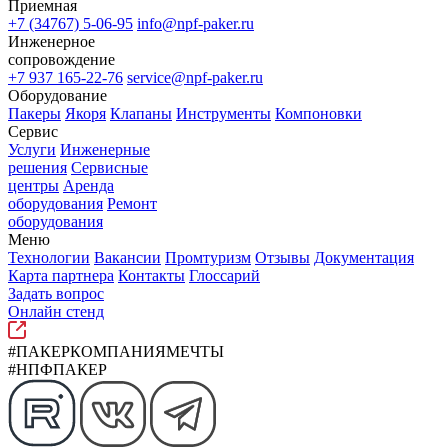
Приемная
+7 (34767) 5-06-95
info@npf-paker.ru
Инженерное
сопровождение
+7 937 165-22-76
service@npf-paker.ru
Оборудование
Пакеры
Якоря
Клапаны
Инструменты
Компоновки
Сервис
Услуги
Инженерные
решения
Сервисные
центры
Аренда
оборудования
Ремонт
оборудования
Меню
Технологии
Вакансии
Промтуризм
Отзывы
Документация
Карта партнера
Контакты
Глоссарий
Задать вопрос
Онлайн стенд
#ПАКЕРКОМПАНИЯМЕЧТЫ
#НПФПАКЕР