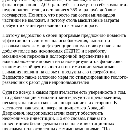
финансирования – 2,69 трлн. руб. – возьмут на себя компании-
недропользователи, а оставшиеся 359 млрд. руб. добавит
государство. Понятно, что просто так сотни миллиардов
частники не выложат, а потому столь масштабные затраты
требуют их заинтересованности в этом вопросе.
Поэтому ведомство в своей программе предложило повысить
эффективность системы налогообложения, выплат по
разовым платежам, дифференцированную ставку налога на
добычу полезных ископаемых (НДПИ) и выработку
механизмов перехода в долгосрочной перспективе на
налогообложение добычи на основе результатов финансово-
экономической деятельности и оптимизации механизмов
взимания пошлин на сырье и продукты его переработки.
Ведомство также заложило меры по стимулированию геолого-
разведочных работ для недропользователей.
Судя по всему, в самом правительстве есть уверенность в том,
что добывающие компании заинтересуются предложением,
несмотря на гигантское финансирование с их стороны. В
частности, как заявил вчера вице-премьер Аркадий
Дворкович, недропользователи смогут обеспечить
необходимые инвестиции. По его словам, планы по
инвестициям были сделаны на основе инвестиционных
программ, подготовленных самими компаниями. "По