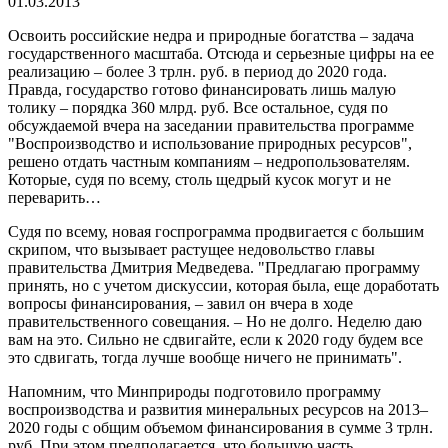
01.03.2013
Освоить российские недра и природные богатства – задача
государственного масштаба. Отсюда и серьезные цифры на ее
реализацию – более 3 трлн. руб. в период до 2020 года.
Правда, государство готово финансировать лишь малую
толику – порядка 360 млрд. руб. Все остальное, судя по
обсуждаемой вчера на заседании правительства программе
"Воспроизводство и использование природных ресурсов",
решено отдать частным компаниям – недропользователям.
Которые, судя по всему, столь щедрый кусок могут и не
переварить…
Судя по всему, новая госпрограмма продвигается с большим
скрипом, что вызывает растущее недовольство главы
правительства Дмитрия Медведева. "Предлагаю программу
принять, но с учетом дискуссии, которая была, еще доработать
вопросы финансирования, – завил он вчера в ходе
правительственного совещания. – Но не долго. Неделю даю
вам на это. Сильно не сдвигайте, если к 2020 году будем все
это сдвигать, тогда лучше вообще ничего не принимать".
Напомним, что Минприроды подготовило программу
воспроизводства и развития минеральных ресурсов на 2013–
2020 годы с общим объемом финансирования в сумме 3 трлн.
руб. При этом предполагается, что большую часть