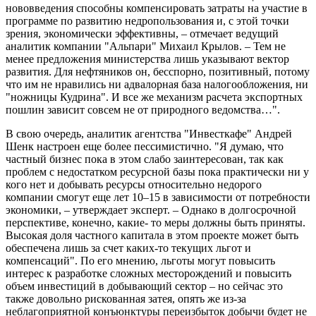
нововведения способны компенсировать затраты на участие в
программе по развитию недропользования и, с этой точки
зрения, экономически эффективны, – отмечает ведущий
аналитик компании "Альпари" Михаил Крылов. – Тем не
менее предложения министерства лишь указывают вектор
развития. Для нефтяников он, бесспорно, позитивный, потому
что им не нравились ни адвалорная база налогообложения, ни
"ножницы Кудрина". И все же механизм расчета экспортных
пошлин зависит совсем не от природного ведомства…".
В свою очередь, аналитик агентства "Инвесткафе" Андрей
Шенк настроен еще более пессимистично. "Я думаю, что
частный бизнес пока в этом слабо заинтересован, так как
проблем с недостатком ресурсной базы пока практически ни у
кого нет и добывать ресурсы относительно недорого
компании смогут еще лет 10–15 в зависимости от потребности
экономики, – утверждает эксперт. – Однако в долгосрочной
перспективе, конечно, какие- то меры должны быть приняты.
Высокая доля частного капитала в этом проекте может быть
обеспечена лишь за счет каких-то текущих льгот и
компенсаций". По его мнению, льготы могут повысить
интерес к разработке сложных месторождений и повысить
объем инвестиций в добывающий сектор – но сейчас это
также довольно рискованная затея, опять же из-за
неблагоприятной конъюнктуры переизбыток добычи будет не