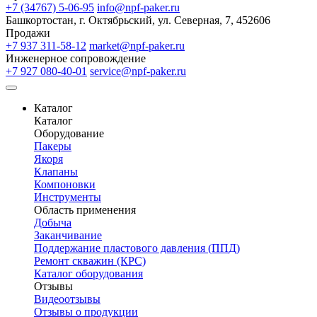
+7 (34767) 5-06-95
info@npf-paker.ru
Башкортостан, г. Октябрьский, ул. Северная, 7, 452606
Продажи
+7 937 311-58-12
market@npf-paker.ru
Инженерное сопровождение
+7 927 080-40-01
service@npf-paker.ru
Каталог
Каталог
Оборудование
Пакеры
Якоря
Клапаны
Компоновки
Инструменты
Область применения
Добыча
Заканчивание
Поддержание пластового давления (ППД)
Ремонт скважин (КРС)
Каталог оборудования
Отзывы
Видеоотзывы
Отзывы о продукции