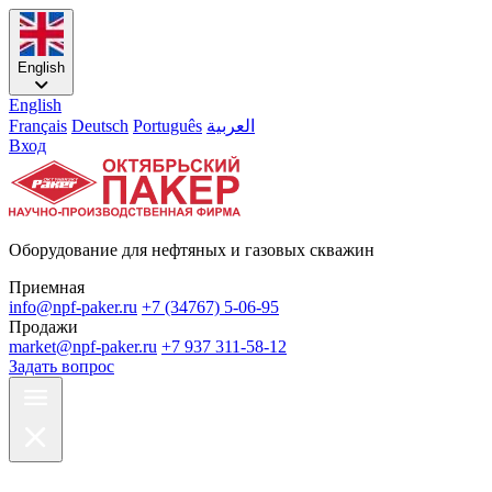
English
English
Français
Deutsch
Português
العربية
Вход
Оборудование для нефтяных и газовых скважин
Приемная
info@npf-paker.ru
+7 (34767) 5-06-95
Продажи
market@npf-paker.ru
+7 937 311-58-12
Задать вопрос