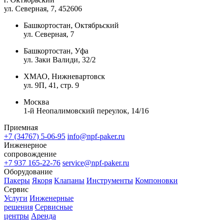
ул. Северная, 7
, 452606
Башкортостан, Октябрьский
ул. Северная, 7
Башкортостан, Уфа
ул. Заки Валиди, 32/2
ХМАО, Нижневартовск
ул. 9П, 41, стр. 9
Москва
1-й Неопалимовский переулок, 14/16
Приемная
+7 (34767) 5-06-95
info@npf-paker.ru
Инженерное
сопровождение
+7 937 165-22-76
service@npf-paker.ru
Оборудование
Пакеры
Якоря
Клапаны
Инструменты
Компоновки
Сервис
Услуги
Инженерные
решения
Сервисные
центры
Аренда