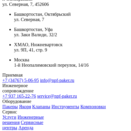
ул. Северная, 7
, 452606
Башкортостан, Октябрьский
ул. Северная, 7
Башкортостан, Уфа
ул. Заки Валиди, 32/2
ХМАО, Нижневартовск
ул. 9П, 41, стр. 9
Москва
1-й Неопалимовский переулок, 14/16
Приемная
+7 (34767) 5-06-95
info@npf-paker.ru
Инженерное
сопровождение
+7 937 165-22-76
service@npf-paker.ru
Оборудование
Пакеры
Якоря
Клапаны
Инструменты
Компоновки
Сервис
Услуги
Инженерные
решения
Сервисные
центры
Аренда