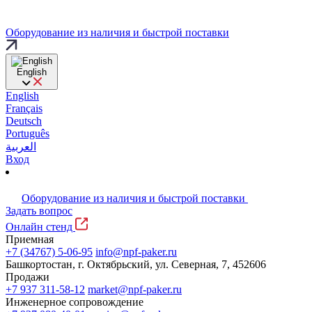
Оборудование из наличия и быстрой поставки
English
English
Français
Deutsch
Português
العربية
Вход
Оборудование из наличия и быстрой поставки
Задать вопрос
Онлайн стенд
Приемная
+7 (34767) 5-06-95
info@npf-paker.ru
Башкортостан, г. Октябрьский, ул. Северная, 7, 452606
Продажи
+7 937 311-58-12
market@npf-paker.ru
Инженерное сопровождение