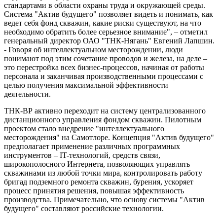
стандартами в области охраны труда и окружающей среды.
Система "Актив будущего" позволяет видеть и понимать, как
ведет себя фонд скважин, какие риски существуют, на что
необходимо обратить более серьезное внимание", – отметил
генеральный директор ОАО "ТНК-Нягань" Евгений Лапшин.
- Говоря об интеллектуальном месторождении, люди
понимают под этим сочетание проводов и железа, на деле –
это перестройка всех бизнес-процессов, начиная от работы
персонала и заканчивая производственными процессами с
целью получения максимальной эффективности
деятельности.
ТНК-ВР активно переходит на систему централизованного
дистанционного управления фондом скважин. Пилотным
проектом стало внедрение "интеллектуального
месторождения" на Самотлоре. Концепция "Актив будущего"
предполагает применение различных программных
инструментов – IT-технологий, средств связи,
широкополосного Интернета, позволяющих управлять
скважинами из любой точки мира, контролировать работу
бригад подземного ремонта скважин, бурения, ускоряет
процесс принятия решения, повышая эффективность
производства. Примечательно, что основу системы "Актив
будущего" составляют российские технологии.