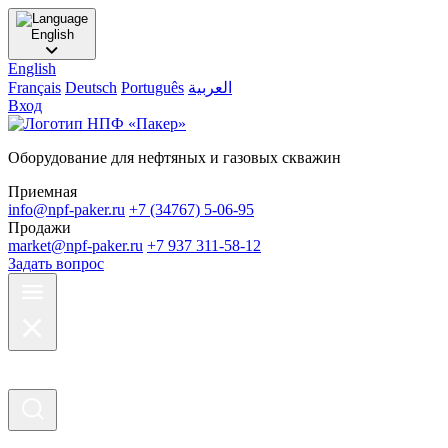
English
English
Français
Deutsch
Português
العربية
Вход
Оборудование для нефтяных и газовых скважин
Приемная
info@npf-paker.ru
+7 (34767) 5-06-95
Продажи
market@npf-paker.ru
+7 937 311-58-12
Задать вопрос