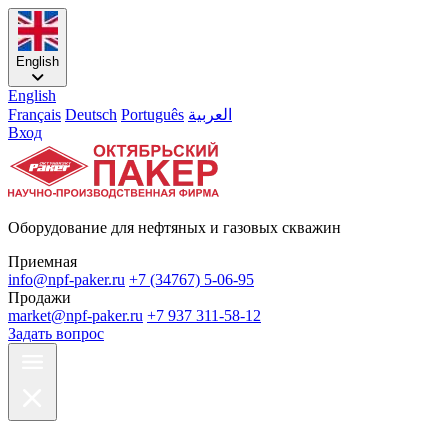
English
English
Français
Deutsch
Português
العربية
Вход
Оборудование для нефтяных и газовых скважин
Приемная
info@npf-paker.ru
+7 (34767) 5-06-95
Продажи
market@npf-paker.ru
+7 937 311-58-12
Задать вопрос