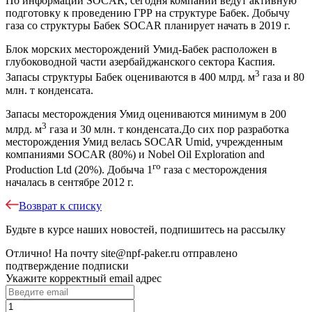
По информации SOCAR, сегодня компании ведут активную
подготовку к проведению ГРР на структуре Бабек. Добычу
газа со структуры Бабек SOCAR планирует начать в 2019 г.
Блок морских месторождений Умид-Бабек расположен в
глубоководной части азербайджанского сектора Каспия.
3
Запасы структуры Бабек оцениваются в 400 млрд. м
газа и 80
млн. т конденсата.
Запасы месторождения Умид оцениваются минимум в 200
3
млрд. м
газа и 30 млн. т конденсата.До сих пор разработка
месторождения Умид велась SOCAR Umid, учрежденным
компаниями SOCAR (80%) и Nobel Oil Exploration and
го
Production Ltd (20%). Добыча 1
газа с месторождения
началась в сентябре 2012 г.
Возврат к списку
Будьте в курсе наших новостей, подпишитесь на рассылку
Отлично!
На почту
site@npf-paker.ru
отправлено
подтверждение подписки
Укажите корректный email адрес