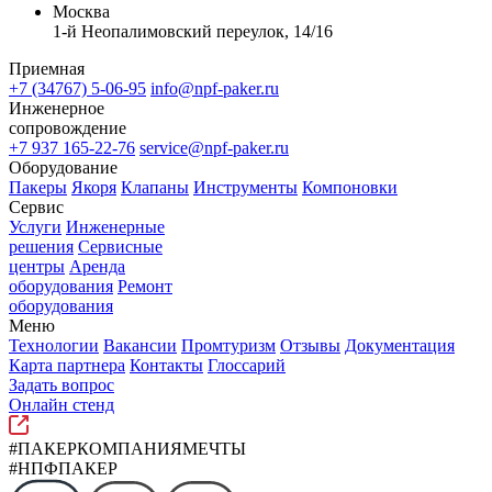
Москва
1-й Неопалимовский переулок, 14/16
Приемная
+7 (34767) 5-06-95
info@npf-paker.ru
Инженерное
сопровождение
+7 937 165-22-76
service@npf-paker.ru
Оборудование
Пакеры
Якоря
Клапаны
Инструменты
Компоновки
Сервис
Услуги
Инженерные
решения
Сервисные
центры
Аренда
оборудования
Ремонт
оборудования
Меню
Технологии
Вакансии
Промтуризм
Отзывы
Документация
Карта партнера
Контакты
Глоссарий
Задать вопрос
Онлайн стенд
#ПАКЕРКОМПАНИЯМЕЧТЫ
#НПФПАКЕР