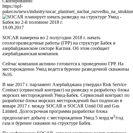
Скопированно
https://npf-
paker.ru/news/industry/socar_planiruet_nachat_razvedku_na_struktu
19.09.2017
SOCAR намерена во 2 полугодии 2018 г. начать
геологоразведочные работы (ГРР) на структуре Бабек в
азербайджанском секторе Каспия. Об этом сообщает
азербайджанская компания.
Сейчас компания активно готовится к проведению ГРР. На
месторождении Умид ведется бурение разведочной скважины
№16.
В мае 2017 г. парламент Азербайджана утвердил Risk Service
Contract (сервисный контракт) на разведку и разработку блока
морских месторождений Умид-Бабек. Сервисный контракт по
разработке блока морских месторождений был подписан в
январе 2017 г. между SOCAR и SOCAR Umid Oil and Gas
Limited. Долгосрочная программа разработки блока
3
предполагает добычу с месторождения Умид 5 млрд м
/год
газа и бурение скважин на структуре Бабек.