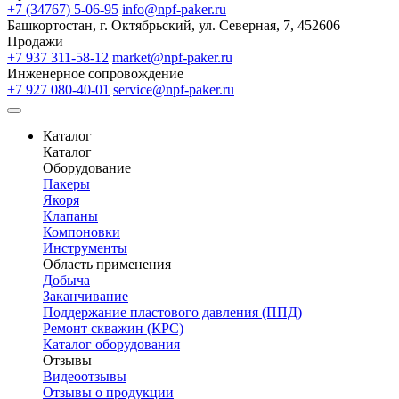
+7 (34767) 5-06-95
info@npf-paker.ru
Башкортостан, г. Октябрьский, ул. Северная, 7, 452606
Продажи
+7 937 311-58-12
market@npf-paker.ru
Инженерное сопровождение
+7 927 080-40-01
service@npf-paker.ru
Каталог
Каталог
Оборудование
Пакеры
Якоря
Клапаны
Компоновки
Инструменты
Область применения
Добыча
Заканчивание
Поддержание пластового давления (ППД)
Ремонт скважин (КРС)
Каталог оборудования
Отзывы
Видеоотзывы
Отзывы о продукции