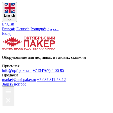
English
English
Français
Deutsch
Português
العربية
Вход
Оборудование для нефтяных и газовых скважин
Приемная
info@npf-paker.ru
+7 (34767) 5-06-95
Продажи
market@npf-paker.ru
+7 937 311-58-12
Задать вопрос