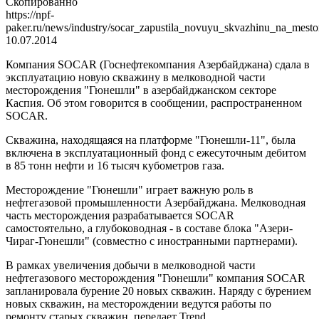
Скопированно
https://npf-
paker.ru/news/industry/socar_zapustila_novuyu_skvazhinu_na_mesto
10.07.2014
Компания SOCAR (Госнефтекомпания Азербайджана) сдала в
эксплуатацию новую скважину в мелководной части
месторождения "Гюнешли" в азербайджанском секторе
Каспия. Об этом говорится в сообщении, распространенном
SOCAR.
Скважина, находящаяся на платформе "Гюнешли-11", была
включена в эксплуатационный фонд с ежесуточным дебитом
в 85 тонн нефти и 16 тысяч кубометров газа.
Месторождение "Гюнешли" играет важную роль в
нефтегазовой промышленности Азербайджана. Мелководная
часть месторождения разрабатывается SOCAR
самостоятельно, а глубоководная - в составе блока "Азери-
Чираг-Гюнешли" (совместно с иностранными партнерами).
В рамках увеличения добычи в мелководной части
нефтегазового месторождения "Гюнешли" компания SOCAR
запланировала бурение 20 новых скважин. Наряду с бурением
новых скважин, на месторождении ведутся работы по
ремонту старых скважин, передает Trend.