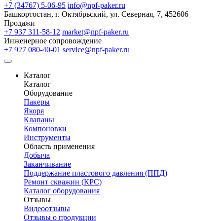
+7 (34767) 5-06-95
info@npf-paker.ru
Башкортостан, г. Октябрьский, ул. Северная, 7, 452606
Продажи
+7 937 311-58-12
market@npf-paker.ru
Инженерное сопровождение
+7 927 080-40-01
service@npf-paker.ru
Каталог
Каталог
Оборудование
Пакеры
Якоря
Клапаны
Компоновки
Инструменты
Область применения
Добыча
Заканчивание
Поддержание пластового давления (ППД)
Ремонт скважин (КРС)
Каталог оборудования
Отзывы
Видеоотзывы
Отзывы о продукции