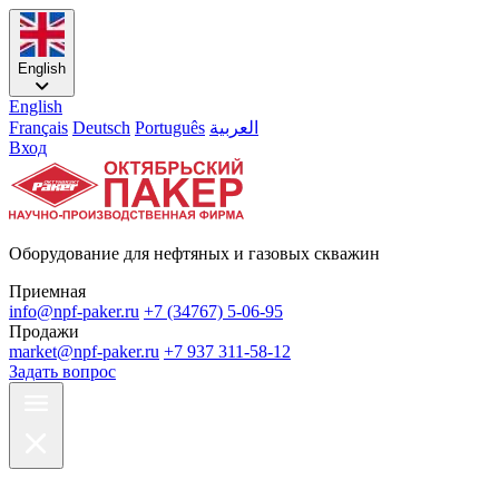
English
English
Français
Deutsch
Português
العربية
Вход
Оборудование для нефтяных и газовых скважин
Приемная
info@npf-paker.ru
+7 (34767) 5-06-95
Продажи
market@npf-paker.ru
+7 937 311-58-12
Задать вопрос