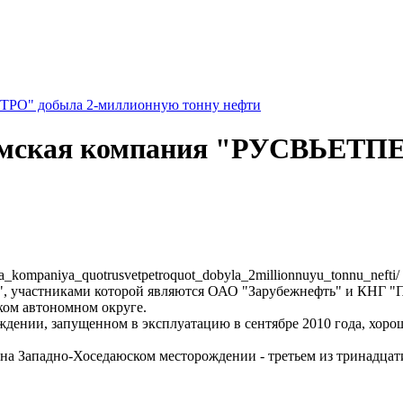
ЕТРО" добыла 2-миллионную тонну нефти
намская компания "РУСВЬЕТП
aya_kompaniya_quotrusvetpetroquot_dobyla_2millionnuyu_tonnu_nefti/
 участниками которой являются ОАО "Зарубежнефть" и КНГ "Пе
ком автономном округе.
дении, запущенном в эксплуатацию в сентябре 2010 года, хоро
на Западно-Хоседаюском месторождении - третьем из тринадцат