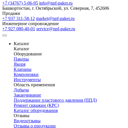
+7 (34767) 5-06-95
info@npf-paker.ru
Башкортостан, г. Октябрьский, ул. Северная, 7, 452606
Продажи
+7 937 311-58-12
market@npf-paker.ru
Инженерное сопровождение
+7 927 080-40-01
service@npf-paker.ru
Каталог
Каталог
Оборудование
Пакеры
Якоря
Клапаны
Компоновки
Инструменты
Область применения
Добыча
Заканчивание
Поддержание пластового давления (ППД)
Ремонт скважин (КРС)
Каталог оборудования
Отзывы
Видеоотзывы
Отзывы о продукции