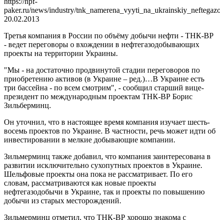
https://npf-
paker.ru/news/industry/tnk_namerena_vyyti_na_ukrainskiy_neftegaz
20.02.2013
Третья компания в России по объёму добычи нефти - ТНК-ВP
- ведет переговоры о вхождении в нефтегазодобывающих
проекты на территории Украины.
"Мы - на достаточно продвинутой стадии переговоров по
приобретению активов (в Украине – ред.)…В Украине есть
три бассейна - по всем смотрим", - сообщил старший вице-
президент по международным проектам ТНК-ВР Борис
Зильберминц.
Он уточнил, что в настоящее время компания изучает шесть-
восемь проектов по Украине. В частности, речь может идти об
инвестировании в мелкие добывающие компании.
Зильмерминц также добавил, что компания заинтересована в
развитии исключительно сухопутных проектов в Украине.
Шельфовые проекты она пока не рассматривает. По его
словам, рассматриваются как новые проекты
нефтегазодобычи в Украине, так и проекты по повышению
добычи из старых месторождений.
Зильмерминц отметил, что ТНК-ВР хорошо знакома с