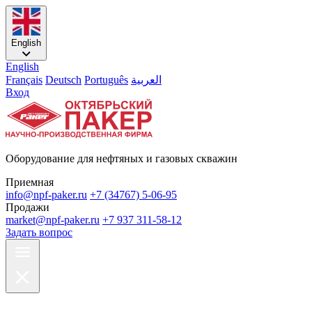
English
English
Français
Deutsch
Português
العربية
Вход
Оборудование для нефтяных и газовых скважин
Приемная
info@npf-paker.ru
+7 (34767) 5-06-95
Продажи
market@npf-paker.ru
+7 937 311-58-12
Задать вопрос