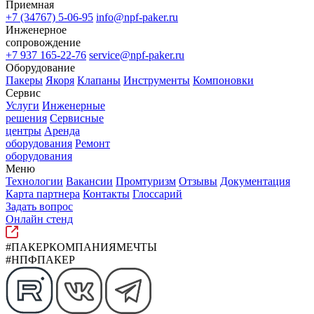
Приемная
+7 (34767) 5-06-95
info@npf-paker.ru
Инженерное
сопровождение
+7 937 165-22-76
service@npf-paker.ru
Оборудование
Пакеры
Якоря
Клапаны
Инструменты
Компоновки
Сервис
Услуги
Инженерные
решения
Сервисные
центры
Аренда
оборудования
Ремонт
оборудования
Меню
Технологии
Вакансии
Промтуризм
Отзывы
Документация
Карта партнера
Контакты
Глоссарий
Задать вопрос
Онлайн стенд
#ПАКЕРКОМПАНИЯМЕЧТЫ
#НПФПАКЕР