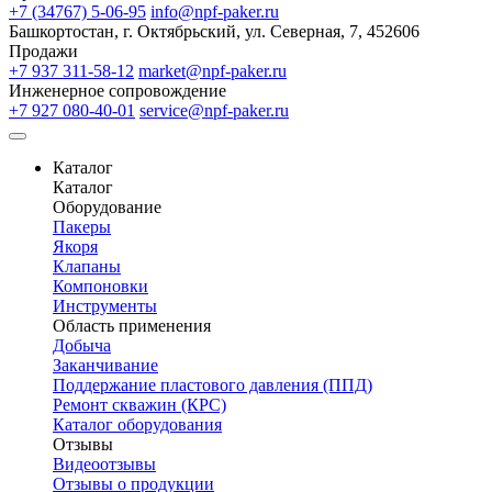
+7 (34767) 5-06-95
info@npf-paker.ru
Башкортостан, г. Октябрьский, ул. Северная, 7, 452606
Продажи
+7 937 311-58-12
market@npf-paker.ru
Инженерное сопровождение
+7 927 080-40-01
service@npf-paker.ru
Каталог
Каталог
Оборудование
Пакеры
Якоря
Клапаны
Компоновки
Инструменты
Область применения
Добыча
Заканчивание
Поддержание пластового давления (ППД)
Ремонт скважин (КРС)
Каталог оборудования
Отзывы
Видеоотзывы
Отзывы о продукции