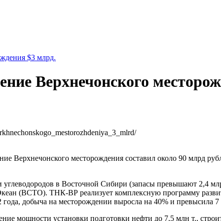
ждения $3 млрд.
ение Верхнечонского месторож
_verkhnechonskogo_mestorozhdeniya_3_mlrd/
ие Верхнечонского месторождения составил около 90 млрд рубл
 углеводородов в Восточной Сибири (запасы превышают 2,4 млр
Океан (ВСТО). ТНК-ВР реализует комплексную программу разви
 года, добыча на месторождении выросла на 40% и превысила 7 
ние мощности установки подготовки нефти до 7,5 млн т., строи