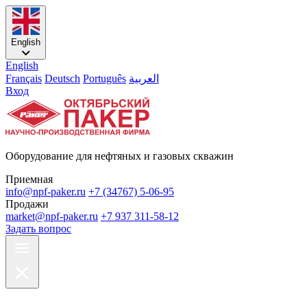
English
English
Français
Deutsch
Português
العربية
Вход
Оборудование для нефтяных и газовых скважин
Приемная
info@npf-paker.ru
+7 (34767) 5-06-95
Продажи
market@npf-paker.ru
+7 937 311-58-12
Задать вопрос