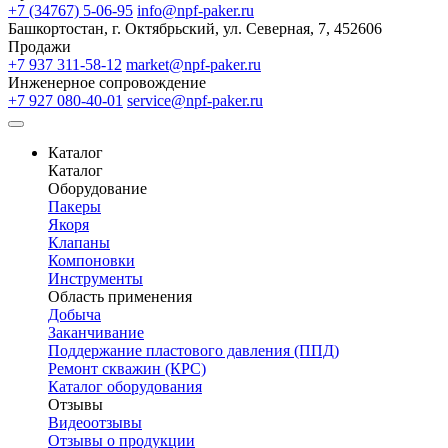
+7 (34767) 5-06-95
info@npf-paker.ru
Башкортостан, г. Октябрьский, ул. Северная, 7, 452606
Продажи
+7 937 311-58-12
market@npf-paker.ru
Инженерное сопровождение
+7 927 080-40-01
service@npf-paker.ru
Каталог
Каталог
Оборудование
Пакеры
Якоря
Клапаны
Компоновки
Инструменты
Область применения
Добыча
Заканчивание
Поддержание пластового давления (ППД)
Ремонт скважин (КРС)
Каталог оборудования
Отзывы
Видеоотзывы
Отзывы о продукции