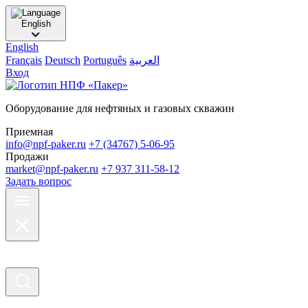
English
English
Français
Deutsch
Português
العربية
Вход
Оборудование для нефтяных и газовых скважин
Приемная
info@npf-paker.ru
+7 (34767) 5-06-95
Продажи
market@npf-paker.ru
+7 937 311-58-12
Задать вопрос