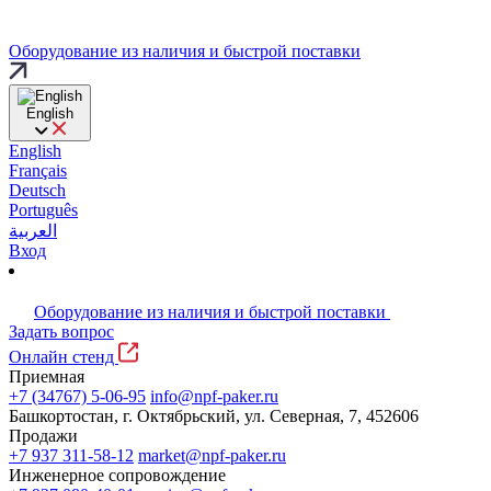
Оборудование из наличия и быстрой поставки
English
English
Français
Deutsch
Português
العربية
Вход
Оборудование из наличия и быстрой поставки
Задать вопрос
Онлайн стенд
Приемная
+7 (34767) 5-06-95
info@npf-paker.ru
Башкортостан, г. Октябрьский, ул. Северная, 7, 452606
Продажи
+7 937 311-58-12
market@npf-paker.ru
Инженерное сопровождение