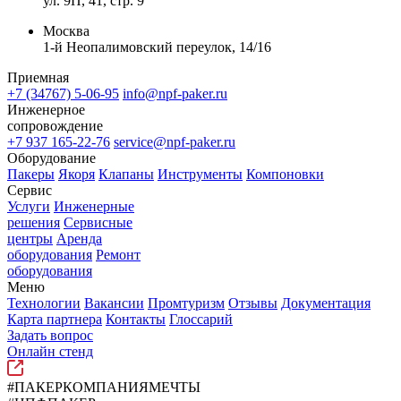
ул. 9П, 41, стр. 9
Москва
1-й Неопалимовский переулок, 14/16
Приемная
+7 (34767) 5-06-95
info@npf-paker.ru
Инженерное
сопровождение
+7 937 165-22-76
service@npf-paker.ru
Оборудование
Пакеры
Якоря
Клапаны
Инструменты
Компоновки
Сервис
Услуги
Инженерные
решения
Сервисные
центры
Аренда
оборудования
Ремонт
оборудования
Меню
Технологии
Вакансии
Промтуризм
Отзывы
Документация
Карта партнера
Контакты
Глоссарий
Задать вопрос
Онлайн стенд
#ПАКЕРКОМПАНИЯМЕЧТЫ