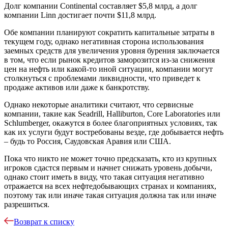
Долг компании Continental составляет $5,8 млрд, а долг
компании Linn достигает почти $11,8 млрд.
Обе компании планируют сократить капитальные затраты в
текущем году, однако негативная сторона использования
заемных средств для увеличения уровня бурения заключается
в том, что если рынок кредитов заморозится из-за снижения
цен на нефть или какой-то иной ситуации, компании могут
столкнуться с проблемами ликвидности, что приведет к
продаже активов или даже к банкротству.
Однако некоторые аналитики считают, что сервисные
компании, такие как Seadrill, Halliburton, Core Laboratories или
Schlumberger, окажутся в более благоприятных условиях, так
как их услуги будут востребованы везде, где добывается нефть
– будь то Россия, Саудовская Аравия или США.
Пока что никто не может точно предсказать, кто из крупных
игроков сдастся первым и начнет снижать уровень добычи,
однако стоит иметь в виду, что такая ситуация негативно
отражается на всех нефтедобывающих странах и компаниях,
поэтому так или иначе такая ситуация должна так или иначе
разрешиться.
Возврат к списку