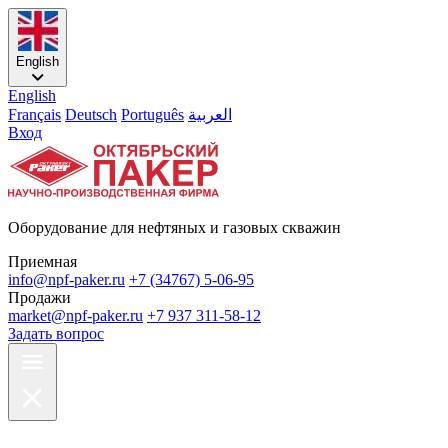
English
English
Français
Deutsch
Português
العربية
Вход
Оборудование для нефтяных и газовых скважин
Приемная
info@npf-paker.ru
+7 (34767) 5-06-95
Продажи
market@npf-paker.ru
+7 937 311-58-12
Задать вопрос