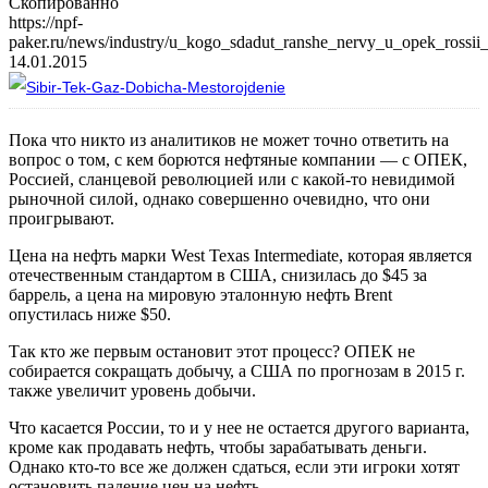
Скопированно
https://npf-
paker.ru/news/industry/u_kogo_sdadut_ranshe_nervy_u_opek_rossii_i
14.01.2015
Пока что никто из аналитиков не может точно ответить на
вопрос о том, с кем борются нефтяные компании — с ОПЕК,
Россией, сланцевой революцией или с какой-то невидимой
рыночной силой, однако совершенно очевидно, что они
проигрывают.
Цена на нефть марки West Texas Intermediate, которая является
отечественным стандартом в США, снизилась до $45 за
баррель, а цена на мировую эталонную нефть Brent
опустилась ниже $50.
Так кто же первым остановит этот процесс? ОПЕК не
собирается сокращать добычу, а США по прогнозам в 2015 г.
также увеличит уровень добычи.
Что касается России, то и у нее не остается другого варианта,
кроме как продавать нефть, чтобы зарабатывать деньги.
Однако кто-то все же должен сдаться, если эти игроки хотят
остановить падение цен на нефть.