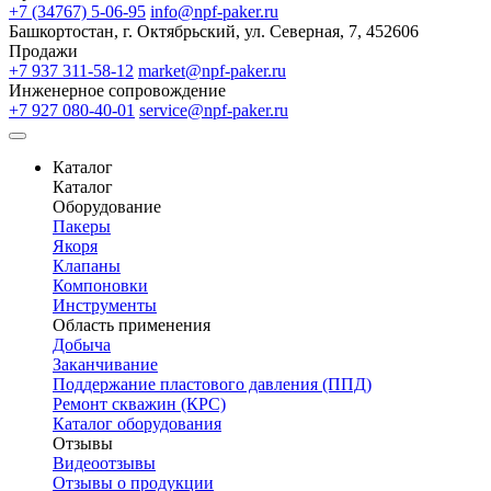
+7 (34767) 5-06-95
info@npf-paker.ru
Башкортостан, г. Октябрьский, ул. Северная, 7, 452606
Продажи
+7 937 311-58-12
market@npf-paker.ru
Инженерное сопровождение
+7 927 080-40-01
service@npf-paker.ru
Каталог
Каталог
Оборудование
Пакеры
Якоря
Клапаны
Компоновки
Инструменты
Область применения
Добыча
Заканчивание
Поддержание пластового давления (ППД)
Ремонт скважин (КРС)
Каталог оборудования
Отзывы
Видеоотзывы
Отзывы о продукции