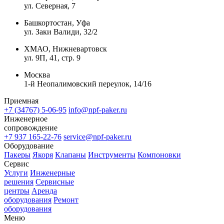
ул. Северная, 7
Башкортостан, Уфа
ул. Заки Валиди, 32/2
ХМАО, Нижневартовск
ул. 9П, 41, стр. 9
Москва
1-й Неопалимовский переулок, 14/16
Приемная
+7 (34767) 5-06-95
info@npf-paker.ru
Инженерное
сопровождение
+7 937 165-22-76
service@npf-paker.ru
Оборудование
Пакеры
Якоря
Клапаны
Инструменты
Компоновки
Сервис
Услуги
Инженерные
решения
Сервисные
центры
Аренда
оборудования
Ремонт
оборудования
Меню