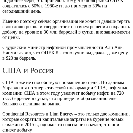
подобные меры, это привело к тому, что доля рынка ОПЕК
сократилась с 50% в 1980-е гг. до примерно 33% на
сегодняшний день.
Именно поэтому сейчас организация не хочет и дальше терять
свою долю рынка и твердо стоит на своем решении сохранить
добычу на уровне в 30 млн баррелей в сутки, вне зависимости
от цены.
Саудовский министр нефтяной промышленности Али Аль-
Наими заявил, что ОПЕК благополучно выдержит даже цену
в $20 за баррель.
США и Россия
США тоже не способствуют повышению цены. По данным
Управления по энергетической информации США, нефтяные
компании США в этом году увеличат добычу нефти на 720
тыс. баррелей в сутки, что приведет к образованию еще
большего излишка на рынке.
Continental Resources и Linn Energy – это только две компании,
которые сократили капитальные затраты на бурение новых
скважин в 2015 г., однако это совсем не означает, что они
снизят добычу.