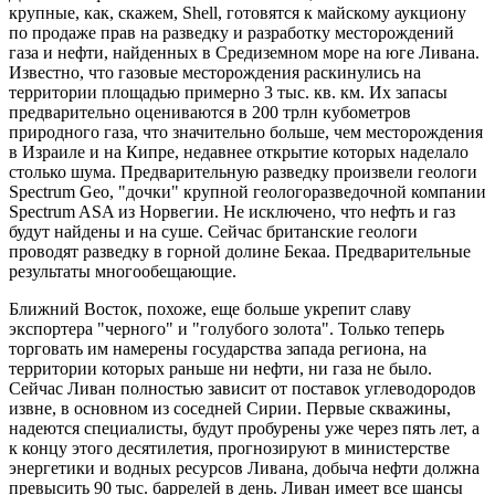
крупные, как, скажем, Shell, готовятся к майскому аукциону
по продаже прав на разведку и разработку месторождений
газа и нефти, найденных в Средиземном море на юге Ливана.
Известно, что газовые месторождения раскинулись на
территории площадью примерно 3 тыс. кв. км. Их запасы
предварительно оцениваются в 200 трлн кубометров
природного газа, что значительно больше, чем месторождения
в Израиле и на Кипре, недавнее открытие которых наделало
столько шума. Предварительную разведку произвели геологи
Spectrum Geo, "дочки" крупной геологоразведочной компании
Spectrum ASA из Норвегии. Не исключено, что нефть и газ
будут найдены и на суше. Сейчас британские геологи
проводят разведку в горной долине Бекаа. Предварительные
результаты многообещающие.
Ближний Восток, похоже, еще больше укрепит славу
экспортера "черного" и "голубого золота". Только теперь
торговать им намерены государства запада региона, на
территории которых раньше ни нефти, ни газа не было.
Сейчас Ливан полностью зависит от поставок углеводородов
извне, в основном из соседней Сирии. Первые скважины,
надеются специалисты, будут пробурены уже через пять лет, а
к концу этого десятилетия, прогнозируют в министерстве
энергетики и водных ресурсов Ливана, добыча нефти должна
превысить 90 тыс. баррелей в день. Ливан имеет все шансы