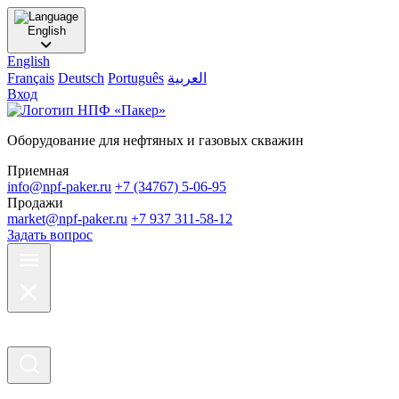
English
English
Français
Deutsch
Português
العربية
Вход
Оборудование для нефтяных и газовых скважин
Приемная
info@npf-paker.ru
+7 (34767) 5-06-95
Продажи
market@npf-paker.ru
+7 937 311-58-12
Задать вопрос