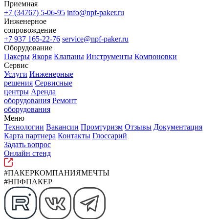
Приемная
+7 (34767) 5-06-95
info@npf-paker.ru
Инженерное
сопровождение
+7 937 165-22-76
service@npf-paker.ru
Оборудование
Пакеры
Якоря
Клапаны
Инструменты
Компоновки
Сервис
Услуги
Инженерные
решения
Сервисные
центры
Аренда
оборудования
Ремонт
оборудования
Меню
Технологии
Вакансии
Промтуризм
Отзывы
Документация
Карта партнера
Контакты
Глоссарий
Задать вопрос
Онлайн стенд
#ПАКЕРКОМПАНИЯМЕЧТЫ
#НПФПАКЕР