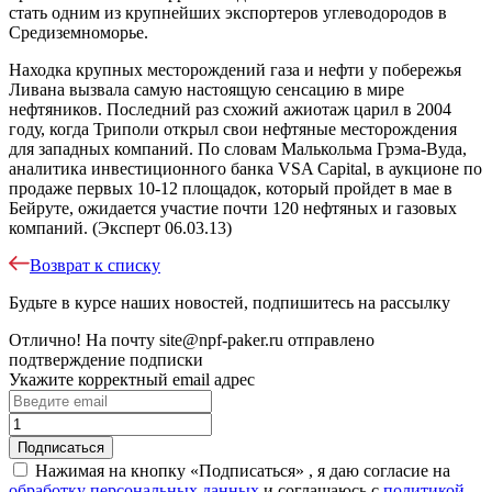
стать одним из крупнейших экспортеров углеводородов в
Средиземноморье.
Находка крупных месторождений газа и нефти у побережья
Ливана вызвала самую настоящую сенсацию в мире
нефтяников. Последний раз схожий ажиотаж царил в 2004
году, когда Триполи открыл свои нефтяные месторождения
для западных компаний. По словам Малькольма Грэма-Вуда,
аналитика инвестиционного банка VSA Capital, в аукционе по
продаже первых 10-12 площадок, который пройдет в мае в
Бейруте, ожидается участие почти 120 нефтяных и газовых
компаний. (Эксперт 06.03.13)
Возврат к списку
Будьте в курсе наших новостей, подпишитесь на рассылку
Отлично!
На почту
site@npf-paker.ru
отправлено
подтверждение подписки
Укажите корректный email адрес
Нажимая на кнопку «Подписаться» , я даю согласие на
обработку персональных данных
и соглашаюсь c
политикой