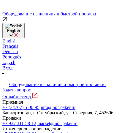
Оборудование из наличия и быстрой поставки
English
English
Français
Deutsch
Português
العربية
Вход
Оборудование из наличия и быстрой поставки
Задать вопрос
Онлайн стенд
Приемная
+7 (34767) 5-06-95
info@npf-paker.ru
Башкортостан, г. Октябрьский, ул. Северная, 7, 452606
Продажи
+7 937 311-58-12
market@npf-paker.ru
Инженерное сопровождение