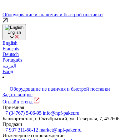
Оборудование из наличия и быстрой поставки
English
English
Français
Deutsch
Português
العربية
Вход
Оборудование из наличия и быстрой поставки
Задать вопрос
Онлайн стенд
Приемная
+7 (34767) 5-06-95
info@npf-paker.ru
Башкортостан, г. Октябрьский, ул. Северная, 7, 452606
Продажи
+7 937 311-58-12
market@npf-paker.ru
Инженерное сопровождение