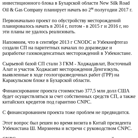
инвестиционного блока в Бухарской области New Silk Road
м
Oil & Gas Company планирует начать во 2
полугодии 2017 г.
Первоначально проект по обустройству месторождений
планировалось начать в 2014 г, потом - в 2015 г и 2016 г, но
эти планы не удалось реализовать.
Напомним, что в сентябре 2013 г CNODC и Узбекнефтегаз
создали СП на паритетных началах по доразведке и
разработке газоконденсатных месторождений в Узбекистане.
Сырьевой базой СП стали 3 ГКМ - Ходжадавлат, Восточный
Алат и участок Ходжасаят месторождения Денгизкуль,
выявленные в ходе геологоразведочных работ (ГРР) на
Каракульском блоке в Бухарской области.
Финансирование проекта стоимостью 377,5 млн долл США
будет осуществляться за счет собственных средств СП, а также
китайских кредитов под гарантию CNPC.
С финансированием проекта тоже проблем не предвидится.
Этот вопрос был решен во время визита в Китай президента
Узбекистана Ш. Мирзиеева и встречи с руководством CNPC.