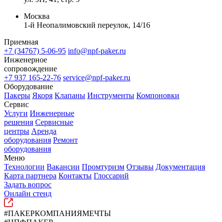
Москва
1-й Неопалимовский переулок, 14/16
Приемная
+7 (34767) 5-06-95
info@npf-paker.ru
Инженерное
сопровождение
+7 937 165-22-76
service@npf-paker.ru
Оборудование
Пакеры
Якоря
Клапаны
Инструменты
Компоновки
Сервис
Услуги
Инженерные
решения
Сервисные
центры
Аренда
оборудования
Ремонт
оборудования
Меню
Технологии
Вакансии
Промтуризм
Отзывы
Документация
Карта партнера
Контакты
Глоссарий
Задать вопрос
Онлайн стенд
#ПАКЕРКОМПАНИЯМЕЧТЫ