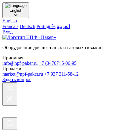
English
English
Français
Deutsch
Português
العربية
Вход
Оборудование для нефтяных и газовых скважин
Приемная
info@npf-paker.ru
+7 (34767) 5-06-95
Продажи
market@npf-paker.ru
+7 937 311-58-12
Задать вопрос