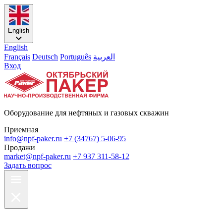
English
English
Français
Deutsch
Português
العربية
Вход
Оборудование для нефтяных и газовых скважин
Приемная
info@npf-paker.ru
+7 (34767) 5-06-95
Продажи
market@npf-paker.ru
+7 937 311-58-12
Задать вопрос