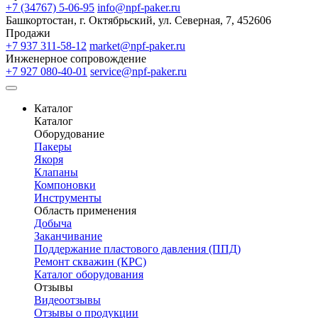
+7 (34767) 5-06-95
info@npf-paker.ru
Башкортостан, г. Октябрьский, ул. Северная, 7, 452606
Продажи
+7 937 311-58-12
market@npf-paker.ru
Инженерное сопровождение
+7 927 080-40-01
service@npf-paker.ru
Каталог
Каталог
Оборудование
Пакеры
Якоря
Клапаны
Компоновки
Инструменты
Область применения
Добыча
Заканчивание
Поддержание пластового давления (ППД)
Ремонт скважин (КРС)
Каталог оборудования
Отзывы
Видеоотзывы
Отзывы о продукции