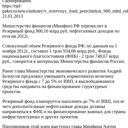
Скопированно
https://npf-
paker.ru/news/industry/v_rezervnyy_fond_perechislyat_900_mlrd_r
21.01.2013
Министерство финансов (Минфин) РФ перечислит в
Резервный фонд 900,16 млрд руб. нефтегазовых доходов по
итогам 2012г.
Совокупный объем Резервного фонда РФ, по данным на 1
ноября 2012г., составил 1 трлн 934,08 млрд руб., Фонда
национального благосостояния (ФНБ) - 2 трлн 748,67 млрд
руб., говорится в материалах Министерства финансов России.
Ранее глава Министерства экономического развития Андрей
Белоусов предложил уменьшить нормативную величину
Резервного фонда с 7 до 5% от ВВП, а высвободившиеся
средства направить на финансирование структурных
проектов.
Резервный фонд планируется наполнять до 7% от ВВП, после
чего дополнительные нефтегазовые доходы должны
направляться в ФНБ и на финансирование важных для страны
инфраструктурных и других проектов.
Противником этой идеи выступил глава Минфина Антон