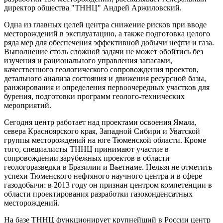
директор общества "ТННЦ" Андрей Аржиловский.
Одна из главных целей центра снижение рисков при вводе
месторождений в эксплуатацию, а также подготовка целого
ряда мер для обеспечения эффективной добычи нефти и газа.
Выполнение столь сложной задачи не может обойтись без
изучения и рационального управления запасами,
качественного геологического сопровождения проектов,
детального анализа состояния и движения ресурсной базы,
ранжирования и определения первоочередных участков для
бурения, подготовки программ геолого-технических
мероприятий.
Сегодня центр работает над проектами освоения Ямала,
севера Красноярского края, Западной Сибири и Уватской
группы месторождений на юге Тюменской области. Кроме
того, специалисты ТННЦ принимают участие в
сопровождении зарубежных проектов в области
геологоразведки в Бразилии и Вьетнаме. Нельзя не отметить
успехи Тюменского нефтяного научного центра и в сфере
газодобычи: в 2013 году он признан центром компетенции в
области проектирования разработки газоконденсатных
месторождений.
На базе ТННЦ функционирует крупнейший в России центр