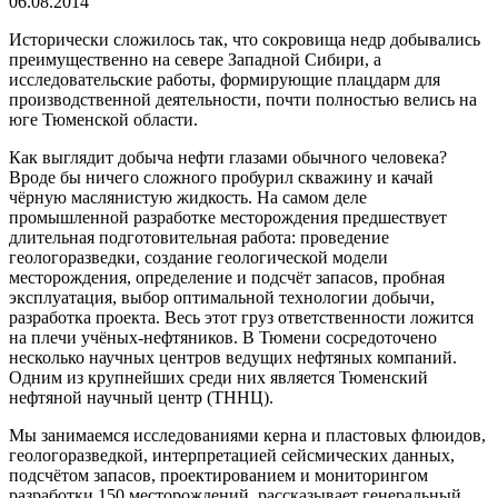
06.08.2014
Исторически сложилось так, что сокровища недр добывались
преимущественно на севере Западной Сибири, а
исследовательские работы, формирующие плацдарм для
производственной деятельности, почти полностью велись на
юге Тюменской области.
Как выглядит добыча нефти глазами обычного человека?
Вроде бы ничего сложного пробурил скважину и качай
чёрную маслянистую жидкость. На самом деле
промышленной разработке месторождения предшествует
длительная подготовительная работа: проведение
геологоразведки, создание геологической модели
месторождения, определение и подсчёт запасов, пробная
эксплуатация, выбор оптимальной технологии добычи,
разработка проекта. Весь этот груз ответственности ложится
на плечи учёных-нефтяников. В Тюмени сосредоточено
несколько научных центров ведущих нефтяных компаний.
Одним из крупнейших среди них является Тюменский
нефтяной научный центр (ТННЦ).
Мы занимаемся исследованиями керна и пластовых флюидов,
геологоразведкой, интерпретацией сейсмических данных,
подсчётом запасов, проектированием и мониторингом
разработки 150 месторождений, рассказывает генеральный