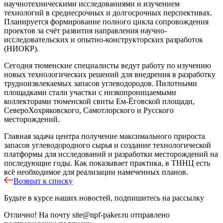
научнотехническими исследованиями и изучением
технологий в среднесрочных и долгосрочных перспективах.
Планируется формирование полного цикла сопровождения
проектов за счёт развития направления научно-
исследовательских и опытно-конструкторских разработок
(НИОКР).
Сегодня тюменские специалисты ведут работу по изучению
новых технологических решений для внедрения в разработку
трудноизвлекаемых запасов углеводородов. Пилотными
площадками стали участки с низкопроницаемыми
коллекторами тюменской свиты Ем-Ёговской площади,
СевероХохряковского, Самотлорского и Русского
месторождений.
Главная задача центра получение максимального прироста
запасов углеводородного сырья и создание технологической
платформы для исследований и разработки месторождений на
последующие годы. Как показывает практика, в ТННЦ есть
всё необходимое для реализации намеченных планов.
Возврат к списку
Будьте в курсе наших новостей, подпишитесь на рассылку
Отлично!
На почту
site@npf-paker.ru
отправлено