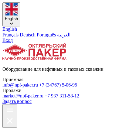
English
English
Français
Deutsch
Português
العربية
Вход
Оборудование для нефтяных и газовых скважин
Приемная
info@npf-paker.ru
+7 (34767) 5-06-95
Продажи
market@npf-paker.ru
+7 937 311-58-12
Задать вопрос