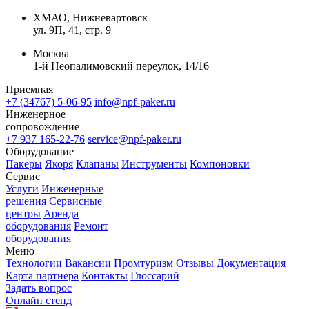
ХМАО, Нижневартовск
ул. 9П, 41, стр. 9
Москва
1-й Неопалимовский переулок, 14/16
Приемная
+7 (34767) 5-06-95
info@npf-paker.ru
Инженерное
сопровождение
+7 937 165-22-76
service@npf-paker.ru
Оборудование
Пакеры
Якоря
Клапаны
Инструменты
Компоновки
Сервис
Услуги
Инженерные
решения
Сервисные
центры
Аренда
оборудования
Ремонт
оборудования
Меню
Технологии
Вакансии
Промтуризм
Отзывы
Документация
Карта партнера
Контакты
Глоссарий
Задать вопрос
Онлайн стенд