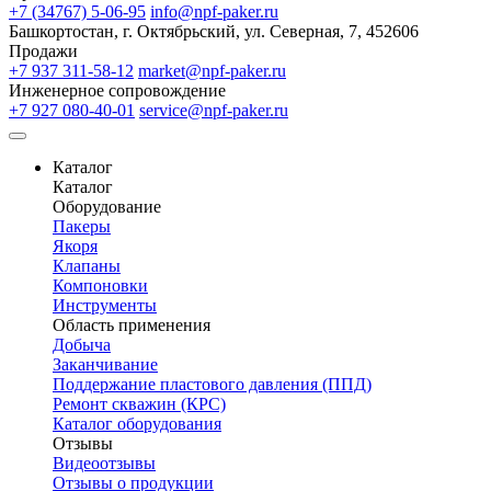
+7 (34767) 5-06-95
info@npf-paker.ru
Башкортостан, г. Октябрьский, ул. Северная, 7, 452606
Продажи
+7 937 311-58-12
market@npf-paker.ru
Инженерное сопровождение
+7 927 080-40-01
service@npf-paker.ru
Каталог
Каталог
Оборудование
Пакеры
Якоря
Клапаны
Компоновки
Инструменты
Область применения
Добыча
Заканчивание
Поддержание пластового давления (ППД)
Ремонт скважин (КРС)
Каталог оборудования
Отзывы
Видеоотзывы
Отзывы о продукции