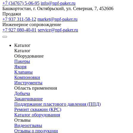
+7 (34767) 5-06-95
info@npf-paker.ru
Башкортостан, г. Октябрьский, ул. Северная, 7, 452606
Продажи
+7 937 311-58-12
market@npf-paker.ru
Инженерное сопровождение
+7 927 080-40-01
service@npf-paker.ru
Каталог
Каталог
Оборудование
Пакеры
Якоря
Клапаны
Компоновки
Инструменты
Область применения
Добыча
Заканчивание
Поддержание пластового давления (ППД)
Ремонт скважин (КРС)
Каталог оборудования
Отзывы
Видеоотзывы
Отзывы о продукции