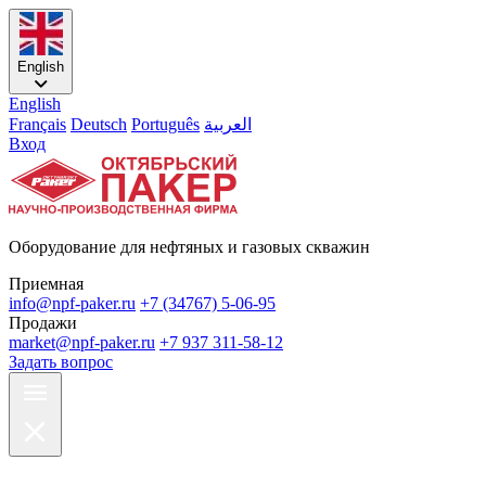
English
English
Français
Deutsch
Português
العربية
Вход
Оборудование для нефтяных и газовых скважин
Приемная
info@npf-paker.ru
+7 (34767) 5-06-95
Продажи
market@npf-paker.ru
+7 937 311-58-12
Задать вопрос