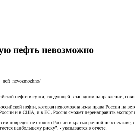
кую нефть невозможно
yu_neft_nevozmozhno/
йской нефти в сутки, следующей в западном направлении, говор
оссийской нефти, которая невозможна из-за права России на вет
оссии и в США, и в ЕС, Россия сможет перенаправить экспорт в 
ссии повредит не столько России в краткосрочной перспективе, 
ается наибольшему риску", - указывается в отчете.