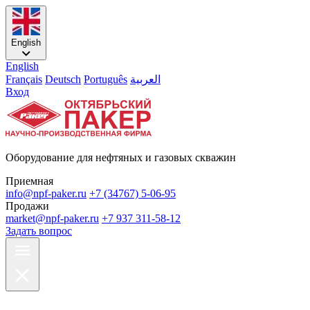
English
English
Français
Deutsch
Português
العربية
Вход
Оборудование для нефтяных и газовых скважин
Приемная
info@npf-paker.ru
+7 (34767) 5-06-95
Продажи
market@npf-paker.ru
+7 937 311-58-12
Задать вопрос