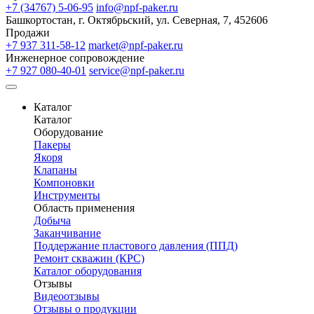
+7 (34767) 5-06-95
info@npf-paker.ru
Башкортостан, г. Октябрьский, ул. Северная, 7, 452606
Продажи
+7 937 311-58-12
market@npf-paker.ru
Инженерное сопровождение
+7 927 080-40-01
service@npf-paker.ru
Каталог
Каталог
Оборудование
Пакеры
Якоря
Клапаны
Компоновки
Инструменты
Область применения
Добыча
Заканчивание
Поддержание пластового давления (ППД)
Ремонт скважин (КРС)
Каталог оборудования
Отзывы
Видеоотзывы
Отзывы о продукции