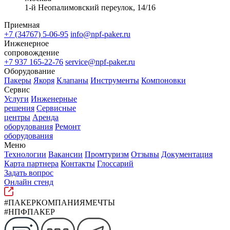
1-й Неопалимовский переулок, 14/16
Приемная
+7 (34767) 5-06-95
info@npf-paker.ru
Инженерное
сопровождение
+7 937 165-22-76
service@npf-paker.ru
Оборудование
Пакеры
Якоря
Клапаны
Инструменты
Компоновки
Сервис
Услуги
Инженерные
решения
Сервисные
центры
Аренда
оборудования
Ремонт
оборудования
Меню
Технологии
Вакансии
Промтуризм
Отзывы
Документация
Карта партнера
Контакты
Глоссарий
Задать вопрос
Онлайн стенд
#ПАКЕРКОМПАНИЯМЕЧТЫ
#НПФПАКЕР