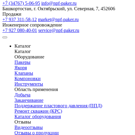
+7 (34767) 5-06-95
info@npf-paker.ru
Башкортостан, г. Октябрьский, ул. Северная, 7, 452606
Продажи
+7 937 311-58-12
market@npf-paker.ru
Инженерное сопровождение
+7 927 080-40-01
service@npf-paker.ru
Каталог
Каталог
Оборудование
Пакеры
Якоря
Клапаны
Компоновки
Инструменты
Область применения
Добыча
Заканчивание
Поддержание пластового давления (ППД)
Ремонт скважин (КРС)
Каталог оборудования
Отзывы
Видеоотзывы
Отзывы о продукции