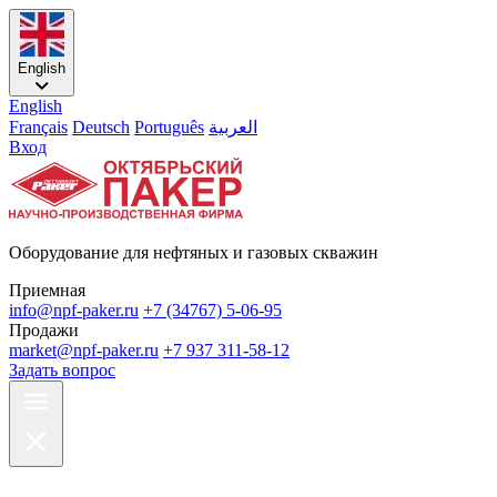
English
English
Français
Deutsch
Português
العربية
Вход
Оборудование для нефтяных и газовых скважин
Приемная
info@npf-paker.ru
+7 (34767) 5-06-95
Продажи
market@npf-paker.ru
+7 937 311-58-12
Задать вопрос