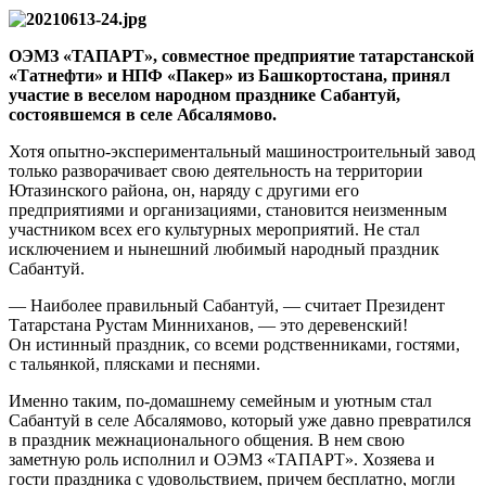
ОЭМЗ «ТАПАРТ», совместное предприятие татарстанской
«Татнефти» и НПФ «Пакер» из Башкортостана, принял
участие в веселом народном празднике Сабантуй,
состоявшемся в селе Абсалямово.
Хотя опытно-экспериментальный машиностроительный завод
только разворачивает свою деятельность на территории
Ютазинского района, он, наряду с другими его
предприятиями и организациями, становится неизменным
участником всех его культурных мероприятий. Не стал
исключением и нынешний любимый народный праздник
Сабантуй.
— Наиболее правильный Сабантуй, — считает Президент
Татарстана Рустам Минниханов, — это деревенский!
Он истинный праздник, со всеми родственниками, гостями,
с тальянкой, плясками и песнями.
Именно таким, по-домашнему семейным и уютным стал
Сабантуй в селе Абсалямово, который уже давно превратился
в праздник межнационального общения. В нем свою
заметную роль исполнил и ОЭМЗ «ТАПАРТ». Хозяева и
гости праздника с удовольствием, причем бесплатно, могли