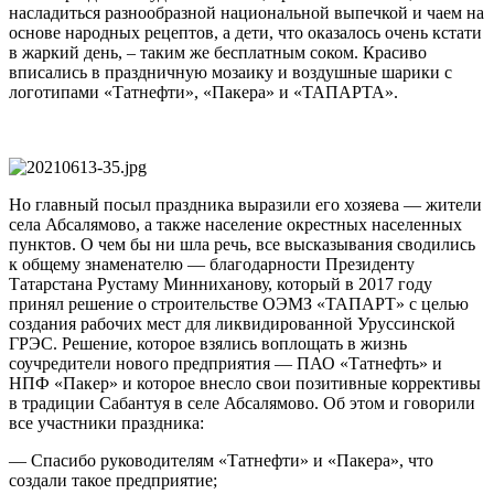
насладиться разнообразной национальной выпечкой и чаем на
основе народных рецептов, а дети, что оказалось очень кстати
в жаркий день, – таким же бесплатным соком. Красиво
вписались в праздничную мозаику и воздушные шарики с
логотипами «Татнефти», «Пакера» и «ТАПАРТА».
Но главный посыл праздника выразили его хозяева — жители
села Абсалямово, а также население окрестных населенных
пунктов. О чем бы ни шла речь, все высказывания сводились
к общему знаменателю — благодарности Президенту
Татарстана Рустаму Минниханову, который в 2017 году
принял решение о строительстве ОЭМЗ «ТАПАРТ» с целью
создания рабочих мест для ликвидированной Уруссинской
ГРЭС. Решение, которое взялись воплощать в жизнь
соучредители нового предприятия — ПАО «Татнефть» и
НПФ «Пакер» и которое внесло свои позитивные коррективы
в традиции Сабантуя в селе Абсалямово. Об этом и говорили
все участники праздника:
— Спасибо руководителям «Татнефти» и «Пакера», что
создали такое предприятие;