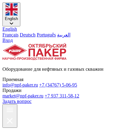
English
English
Français
Deutsch
Português
العربية
Вход
Оборудование для нефтяных и газовых скважин
Приемная
info@npf-paker.ru
+7 (34767) 5-06-95
Продажи
market@npf-paker.ru
+7 937 311-58-12
Задать вопрос