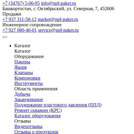
+7 (34767) 5-06-95
info@npf-paker.ru
Башкортостан, г. Октябрьский, ул. Северная, 7, 452606
Продажи
+7 937 311-58-12
market@npf-paker.ru
Инженерное сопровождение
+7 927 080-40-01
service@npf-paker.ru
Каталог
Каталог
Оборудование
Пакеры
Якоря
Клапаны
Компоновки
Инструменты
Область применения
Добыча
Заканчивание
Поддержание пластового давления (ППД)
Ремонт скважин (КРС)
Каталог оборудования
Отзывы
Видеоотзывы
Отзывы о продукции