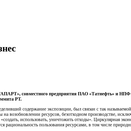
знес
АПАРТ», совместного предприятия ПАО «Татнефть» и НПФ «П
аммита РТ.
еделивший содержание экспозиции, был связан с так называемо
ы на возобновлении ресурсов, безотходном производстве, исклю
создать, использовать, уничтожить отходы». Циркулярная эконо
ся рациональность пользования ресурсами, в том числе природ