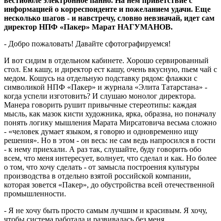
вестибюле электронное панно. На нем приветствие с
информацией о корреспонденте и пожеланием удачи. Еще
несколько шагов - и навстречу, словно невзначай, идет сам
директор НПФ «Пакер» Марат НАГУМАНОВ.
- Добро пожаловать! Давайте сфотографируемся!
И вот сидим в отдельном кабинете. Хорошо сервированный
стол. Ем кашу, и директор ест кашу, очень вкусную, пьем чай с
медом. Кошусь на отдельную подставку рядом: флажки с
символикой НПФ «Пакер» и журнала «Элита Татарстана» -
когда успели изготовить? И слушаю монолог директора.
Манера говорить рушит привычные стереотипы: каждая
мысль, как мазок кисти художника, ярка, образна, но поначалу
понять логику мышления Марата Мирсатовича весьма сложно
- «человек думает языком, я говорю и одновременно ищу
решения». Но в этом - он весь: не сам ведь напросился в гости
- к нему приехали. А раз так, слушайте, буду говорить обо
всем, что меня интересует, волнует, что сделал и как. Но более
о том, что хочу сделать - от замысла построения культуры
производства в отдельно взятой российской компании,
которая зовется «Пакер», до обустройства всей отечественной
промышленности.
- Я не хочу быть просто самым лучшим и красивым. Я хочу,
чтобы система работала и развивалась без меня.