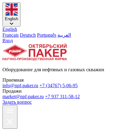
English
English
Français
Deutsch
Português
العربية
Вход
Оборудование для нефтяных и газовых скважин
Приемная
info@npf-paker.ru
+7 (34767) 5-06-95
Продажи
market@npf-paker.ru
+7 937 311-58-12
Задать вопрос