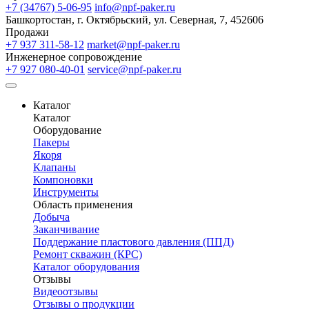
+7 (34767) 5-06-95
info@npf-paker.ru
Башкортостан, г. Октябрьский, ул. Северная, 7, 452606
Продажи
+7 937 311-58-12
market@npf-paker.ru
Инженерное сопровождение
+7 927 080-40-01
service@npf-paker.ru
Каталог
Каталог
Оборудование
Пакеры
Якоря
Клапаны
Компоновки
Инструменты
Область применения
Добыча
Заканчивание
Поддержание пластового давления (ППД)
Ремонт скважин (КРС)
Каталог оборудования
Отзывы
Видеоотзывы
Отзывы о продукции