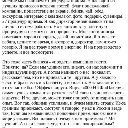
мнение мы начинаем с процедуры приема. У нас один из
лучших процессов встречи гостей: флаг приезжающей
компании, приветствие на экране, бейдж, чай, обед,
экскурсия, интервью с кем желают, фото, подарки, сувениры...
27 процедур приема. Я как директор не занимаюсь этим
лично - система работает. Но я вписан в ту или иную
процедуру и не могу ее игнорировать. Мне гости иногда
намекают: хорош говорить, давай посмотрим. Я отвечаю:
ребята, цените то время, в которое я, директор, вам что-то
говорю. Я на вас трачу время и энергию. И на производство
успеете, и все посмотрите.
Это тоже часть бизнеса - «продать» компанию гостю.
Понятно, да? Если мы удивим его, значит, он нас запомнит и
индивидуализирует. А потом напишет о нас, похвалит,
расскажет тем, кто не приехал, а те - другим. А у каждого
«сват и брат» есть и в бизнесе, и во власти. Нас хвалят и те,
кто у нас не был! Эффект вируса. Вирус «000 НПФ «Пакер» -
самая лучшая компания» разлетелся! И свои начинают верить,
и другие. И те, другие, может, тоже попробуют внедрить наш
опыт. Вот так, общими усилиями, и будем менять страну. Из-за
границы приезжают, смотрят, я говорю: у нас в России везде
так. Если бы каждый делал подобный прием, нас бы все в
мире уважали. Вы поняли, почему к нам приезжают? Мы
лучшие! А если человек уедет от нас не шокированным?