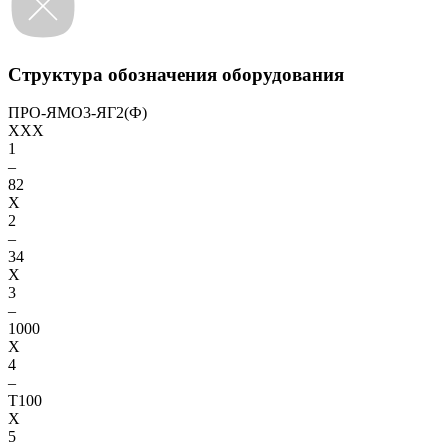
Структура обозначения оборудования
ПРО-ЯМО3-ЯГ2(Ф)
XXX
1
–
82
X
2
–
34
X
3
–
1000
X
4
–
Т100
X
5