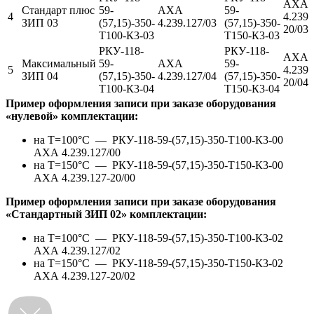
АХА
Стандарт плюс
59-
АХА
59-
4
4.239.
ЗИП 03
(57,15)-350-
4.239.127/03
(57,15)-350-
20/03
Т100-К3-03
Т150-К3-03
РКУ-118-
РКУ-118-
АХА
Максимальный
59-
АХА
59-
5
4.239.
ЗИП 04
(57,15)-350-
4.239.127/04
(57,15)-350-
20/04
Т100-К3-04
Т150-К3-04
Пример оформления записи при заказе оборудования
«нулевой» комплектации:
на Т=100°С —
РКУ-118-59-(57,15)-350-Т100-К3-00
АХА 4.239.127/00
на Т=150°С —
РКУ-118-59-(57,15)-350-Т150-К3-00
АХА 4.239.127-20/00
Пример оформления записи при заказе оборудования
«Стандартный ЗИП 02» комплектации:
на Т=100°С —
РКУ-118-59-(57,15)-350-Т100-К3-02
АХА 4.239.127/02
на Т=150°С —
РКУ-118-59-(57,15)-350-Т150-К3-02
АХА 4.239.127-20/02