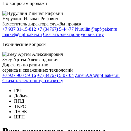
По вопросам продажи
Нуруллин Ильшат Рифович
Заместитель директора службы продаж
+7 937 31-15-812
+7 (34767) 5-44-77
Nurullin@npf-paker.ru
market@npf-paker.ru
Скачать электронную визитку
Технические вопросы
Змеу Артем Александрович
Директор по развитию
сервиса и скважинных технологий
+7 927 960-59-16
+7 (34767) 5-07-04
ZmeuAA@npf-paker.ru
Скачать электронную визитку
ГРП
Добыча
ППД
ТКРС
ЛНЭК
ШГН