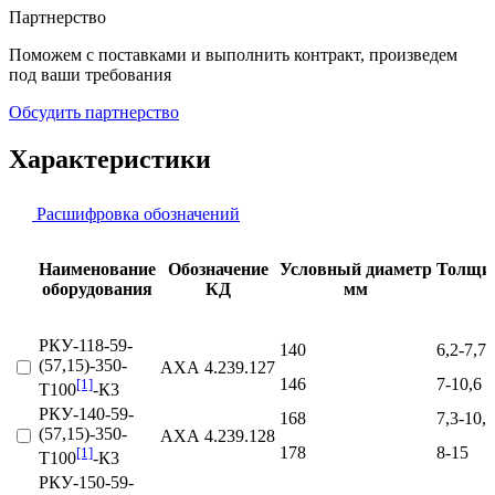
Партнерство
Поможем с поставками и выполнить контракт, произведем
под ваши требования
Обсудить партнерство
Характеристики
Расшифровка обозначений
Наименование
Обозначение
Условный диаметр
Толщин
оборудования
КД
мм
РКУ-118-59-
140
6,2-7,7
(57,15)-350-
АХА 4.239.127
146
7-10,6
[1]
Т100
-К3
РКУ-140-59-
168
7,3-10,6
(57,15)-350-
АХА 4.239.128
178
8-15
[1]
Т100
-К3
РКУ-150-59-