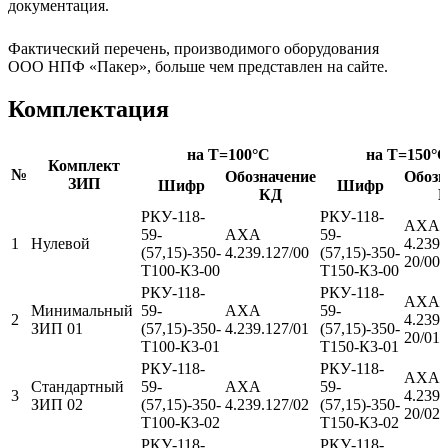
документация.
Фактический перечень, производимого оборудования
ООО НПФ «Пакер», больше чем представлен на сайте.
Комплектация
на T=100°C
на T=150°
Комплект
№
Обозначение
Обозн
ЗИП
Шифр
Шифр
КД
РКУ-118-
РКУ-118-
АХА
59-
АХА
59-
1
Нулевой
4.239.
(57,15)-350-
4.239.127/00
(57,15)-350-
20/00
Т100-К3-00
Т150-К3-00
РКУ-118-
РКУ-118-
АХА
Минимальный
59-
АХА
59-
2
4.239.
ЗИП 01
(57,15)-350-
4.239.127/01
(57,15)-350-
20/01
Т100-К3-01
Т150-К3-01
РКУ-118-
РКУ-118-
АХА
Стандартный
59-
АХА
59-
3
4.239.
ЗИП 02
(57,15)-350-
4.239.127/02
(57,15)-350-
20/02
Т100-К3-02
Т150-К3-02
РКУ-118-
РКУ-118-