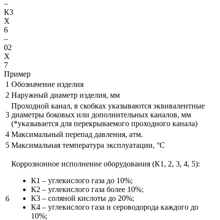
–
К3
X
6
–
02
X
7
Пример
1
Обозначение изделия
2
Наружный диаметр изделия, мм
Проходной канал, в скобках указываются эквивалентные
3
диаметры боковых или дополнительных каналов, мм
(*указывается для перекрываемого проходного канала)
4
Максимальный перепад давления, атм.
5
Максимальная температура эксплуатации, °С
Коррозионное исполнение оборудования (К1, 2, 3, 4, 5):
К1 – углекислого газа до 10%;
К2 – углекислого газа более 10%;
К3 – соляной кислоты до 20%;
6
К4 – углекислого газа и сероводорода каждого до
10%;