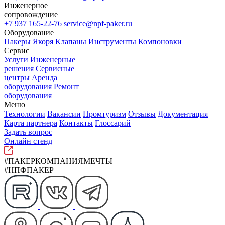
Инженерное
сопровождение
+7 937 165-22-76
service@npf-paker.ru
Оборудование
Пакеры
Якоря
Клапаны
Инструменты
Компоновки
Сервис
Услуги
Инженерные
решения
Сервисные
центры
Аренда
оборудования
Ремонт
оборудования
Меню
Технологии
Вакансии
Промтуризм
Отзывы
Документация
Карта партнера
Контакты
Глоссарий
Задать вопрос
Онлайн стенд
#ПАКЕРКОМПАНИЯМЕЧТЫ
#НПФПАКЕР