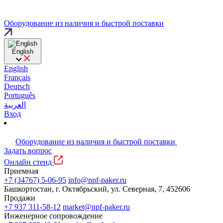
Оборудование из наличия и быстрой поставки
English
English
Français
Deutsch
Português
العربية
Вход
Оборудование из наличия и быстрой поставки
Задать вопрос
Онлайн стенд
Приемная
+7 (34767) 5-06-95
info@npf-paker.ru
Башкортостан, г. Октябрьский, ул. Северная, 7, 452606
Продажи
+7 937 311-58-12
market@npf-paker.ru
Инженерное сопровождение