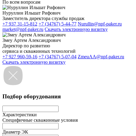
По всем вопросам
Нуруллин Ильшат Рифович
Заместитель директора службы продаж
+7 937 31-15-812
+7 (34767) 5-44-77
Nurullin@npf-paker.ru
market@npf-paker.ru
Скачать электронную визитку
Змеу Артем Александрович
Директор по развитию
сервиса и скважинных технологий
+7 927 960-59-16
+7 (34767) 5-07-04
ZmeuAA@npf-paker.ru
Скачать электронную визитку
Подбор оборудования
Характеристики
Специфичные скважинные условия
Диаметр ЭК