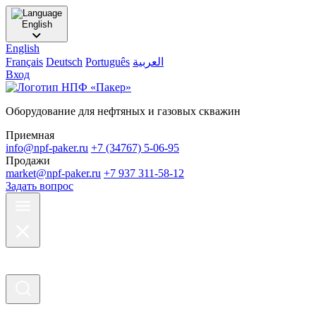
English
English
Français
Deutsch
Português
العربية
Вход
Оборудование для нефтяных и газовых скважин
Приемная
info@npf-paker.ru
+7 (34767) 5-06-95
Продажи
market@npf-paker.ru
+7 937 311-58-12
Задать вопрос