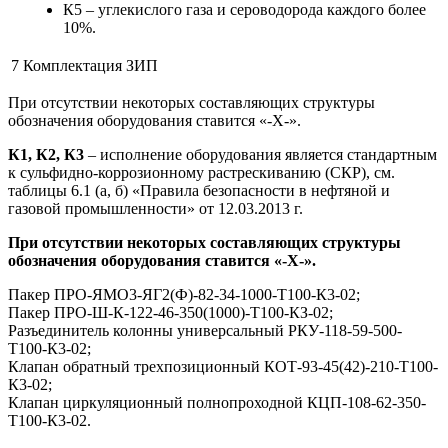
К5 – углекислого газа и сероводорода каждого более
10%.
7
Комплектация ЗИП
При отсутствии некоторых составляющих структуры
обозначения оборудования ставится «-Х-».
К1, К2, К3
– исполнение оборудования является стандартным
к сульфидно-коррозионному растрескиванию (СКР), см.
таблицы 6.1 (а, б) «Правила безопасности в нефтяной и
газовой промышленности» от 12.03.2013 г.
При отсутствии некоторых составляющих структуры
обозначения оборудования ставится «-Х-».
Пакер ПРО-ЯМО3-ЯГ2(Ф)-82-34-1000-Т100-К3-02;
Пакер ПРО-Ш-К-122-46-350(1000)-Т100-КЗ-02;
Разъединитель колонны универсальный РКУ-118-59-500-
Т100-К3-02;
Клапан обратный трехпозиционный КОТ-93-45(42)-210-Т100-
К3-02;
Клапан циркуляционный полнопроходной КЦП-108-62-350-
Т100-К3-02.