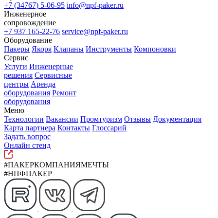
+7 (34767) 5-06-95
info@npf-paker.ru
Инженерное
сопровождение
+7 937 165-22-76
service@npf-paker.ru
Оборудование
Пакеры
Якоря
Клапаны
Инструменты
Компоновки
Сервис
Услуги
Инженерные
решения
Сервисные
центры
Аренда
оборудования
Ремонт
оборудования
Меню
Технологии
Вакансии
Промтуризм
Отзывы
Документация
Карта партнера
Контакты
Глоссарий
Задать вопрос
Онлайн стенд
#ПАКЕРКОМПАНИЯМЕЧТЫ
#НПФПАКЕР