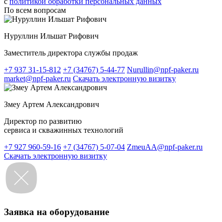
c
политикой обработки персональных данных
По всем вопросам
Нуруллин Ильшат Рифович
Заместитель директора службы продаж
+7 937 31-15-812
+7 (34767) 5-44-77
Nurullin@npf-paker.ru
market@npf-paker.ru
Скачать электронную визитку
Змеу Артем Александрович
Директор по развитию
сервиса и скважинных технологий
+7 927 960-59-16
+7 (34767) 5-07-04
ZmeuAA@npf-paker.ru
Скачать электронную визитку
Заявка на оборудование