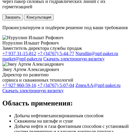
через пакер силовых и гидравлических линий с их
герметизацией
Заказать
Консультация
Проконсультируем и подберем решение под ваши требования
Нуруллин Ильшат Рифович
Заместитель директора службы продаж
+7 937 31-15-812
+7 (34767) 5-44-77
Nurullin@npf-paker.ru
market@npf-paker.ru
Скачать электронную визитку
Змеу Артем Александрович
Директор по развитию
сервиса и скважинных технологий
+7 927 960-59-16
+7 (34767) 5-07-04
ZmeuAA@npf-paker.ru
Скачать электронную визитку
Область применения:
Добыча нефтимеханизированным способом
Скважины на шельфе и суше
Добыча нефти и газа фонтанным способом с установкой
систем телеметрии и клапанов контроля притока