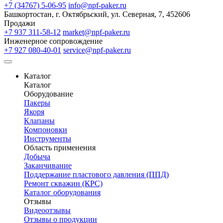
+7 (34767) 5-06-95
info@npf-paker.ru
Башкортостан, г. Октябрьский, ул. Северная, 7, 452606
Продажи
+7 937 311-58-12
market@npf-paker.ru
Инженерное сопровождение
+7 927 080-40-01
service@npf-paker.ru
Каталог
Каталог
Оборудование
Пакеры
Якоря
Клапаны
Компоновки
Инструменты
Область применения
Добыча
Заканчивание
Поддержание пластового давления (ППД)
Ремонт скважин (КРС)
Каталог оборудования
Отзывы
Видеоотзывы
Отзывы о продукции