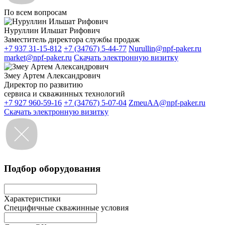
По всем вопросам
Нуруллин Ильшат Рифович
Заместитель директора службы продаж
+7 937 31-15-812
+7 (34767) 5-44-77
Nurullin@npf-paker.ru
market@npf-paker.ru
Скачать электронную визитку
Змеу Артем Александрович
Директор по развитию
сервиса и скважинных технологий
+7 927 960-59-16
+7 (34767) 5-07-04
ZmeuAA@npf-paker.ru
Скачать электронную визитку
Подбор оборудования
Характеристики
Специфичные скважинные условия