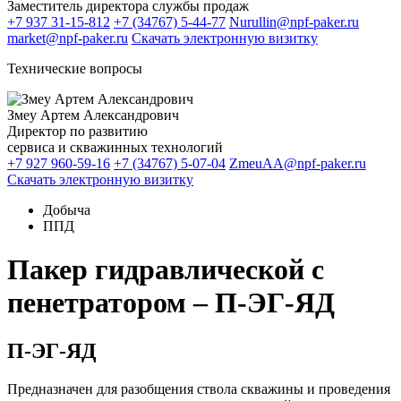
Заместитель директора службы продаж
+7 937 31-15-812
+7 (34767) 5-44-77
Nurullin@npf-paker.ru
market@npf-paker.ru
Скачать электронную визитку
Технические вопросы
Змеу Артем Александрович
Директор по развитию
сервиса и скважинных технологий
+7 927 960-59-16
+7 (34767) 5-07-04
ZmeuAA@npf-paker.ru
Скачать электронную визитку
Добыча
ППД
Пакер гидравлической с
пенетратором – П-ЭГ-ЯД
П-ЭГ-ЯД
Предназначен для разобщения ствола скважины и проведения