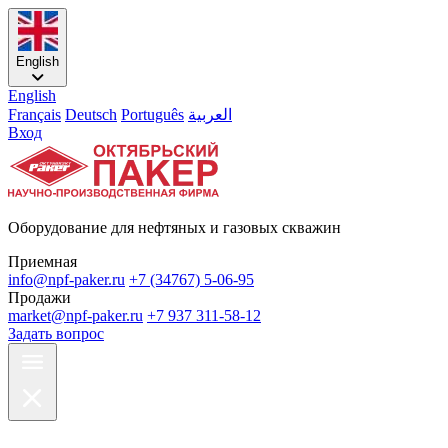
English
English
Français
Deutsch
Português
العربية
Вход
Оборудование для нефтяных и газовых скважин
Приемная
info@npf-paker.ru
+7 (34767) 5-06-95
Продажи
market@npf-paker.ru
+7 937 311-58-12
Задать вопрос