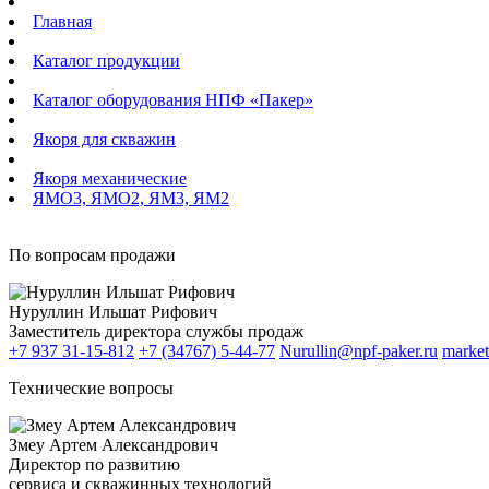
Главная
Каталог продукции
Каталог оборудования НПФ «Пакер»
Якоря для скважин
Якоря механические
ЯМО3, ЯМО2, ЯМ3, ЯМ2
По вопросам продажи
Нуруллин Ильшат Рифович
Заместитель директора службы продаж
+7 937 31-15-812
+7 (34767) 5-44-77
Nurullin@npf-paker.ru
market
Технические вопросы
Змеу Артем Александрович
Директор по развитию
сервиса и скважинных технологий