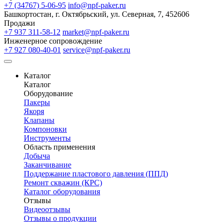
+7 (34767) 5-06-95
info@npf-paker.ru
Башкортостан, г. Октябрьский, ул. Северная, 7, 452606
Продажи
+7 937 311-58-12
market@npf-paker.ru
Инженерное сопровождение
+7 927 080-40-01
service@npf-paker.ru
Каталог
Каталог
Оборудование
Пакеры
Якоря
Клапаны
Компоновки
Инструменты
Область применения
Добыча
Заканчивание
Поддержание пластового давления (ППД)
Ремонт скважин (КРС)
Каталог оборудования
Отзывы
Видеоотзывы
Отзывы о продукции