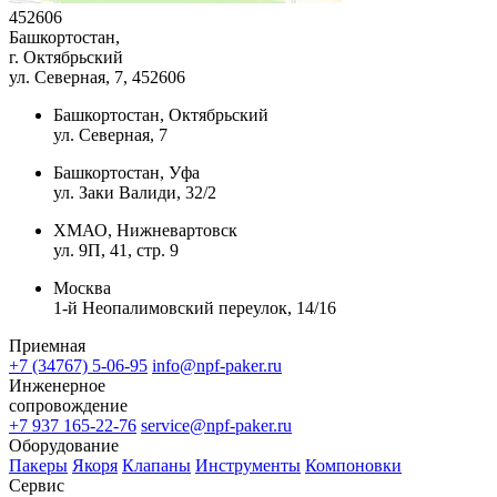
452606
Башкортостан,
г. Октябрьский
ул. Северная, 7
, 452606
Башкортостан, Октябрьский
ул. Северная, 7
Башкортостан, Уфа
ул. Заки Валиди, 32/2
ХМАО, Нижневартовск
ул. 9П, 41, стр. 9
Москва
1-й Неопалимовский переулок, 14/16
Приемная
+7 (34767) 5-06-95
info@npf-paker.ru
Инженерное
сопровождение
+7 937 165-22-76
service@npf-paker.ru
Оборудование
Пакеры
Якоря
Клапаны
Инструменты
Компоновки
Сервис