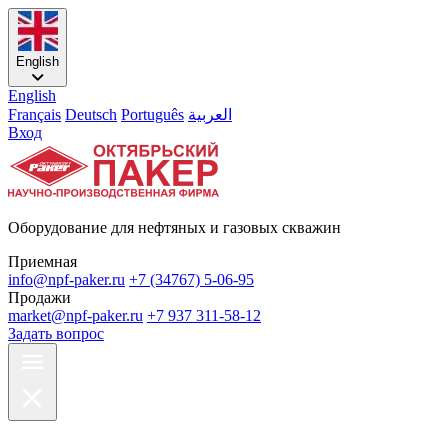
English
English
Français
Deutsch
Português
العربية
Вход
Оборудование для нефтяных и газовых скважин
Приемная
info@npf-paker.ru
+7 (34767) 5-06-95
Продажи
market@npf-paker.ru
+7 937 311-58-12
Задать вопрос