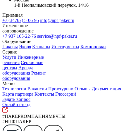
1-й Неопалимовский переулок, 14/16
Приемная
+7 (34767) 5-06-95
info@npf-paker.ru
Инженерное
сопровождение
+7 937 165-22-76
service@npf-paker.ru
Оборудование
Пакеры
Якоря
Клапаны
Инструменты
Компоновки
Сервис
Услуги
Инженерные
решения
Сервисные
центры
Аренда
оборудования
Ремонт
оборудования
Меню
Технологии
Вакансии
Промтуризм
Отзывы
Документация
Карта партнера
Контакты
Глоссарий
Задать вопрос
Онлайн стенд
#ПАКЕРКОМПАНИЯМЕЧТЫ
#НПФПАКЕР