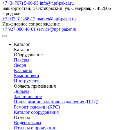
+7 (34767) 5-06-95
info@npf-paker.ru
Башкортостан, г. Октябрьский, ул. Северная, 7, 452606
Продажи
+7 937 311-58-12
market@npf-paker.ru
Инженерное сопровождение
+7 927 080-40-01
service@npf-paker.ru
Каталог
Каталог
Оборудование
Пакеры
Якоря
Клапаны
Компоновки
Инструменты
Область применения
Добыча
Заканчивание
Поддержание пластового давления (ППД)
Ремонт скважин (КРС)
Каталог оборудования
Отзывы
Видеоотзывы
Отзывы о продукции