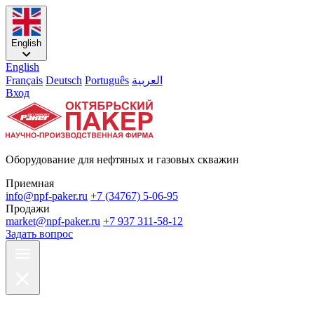
English
English
Français
Deutsch
Português
العربية
Вход
Оборудование для нефтяных и газовых скважин
Приемная
info@npf-paker.ru
+7 (34767) 5-06-95
Продажи
market@npf-paker.ru
+7 937 311-58-12
Задать вопрос