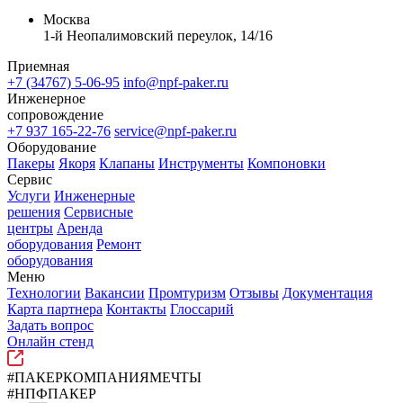
Москва
1-й Неопалимовский переулок, 14/16
Приемная
+7 (34767) 5-06-95
info@npf-paker.ru
Инженерное
сопровождение
+7 937 165-22-76
service@npf-paker.ru
Оборудование
Пакеры
Якоря
Клапаны
Инструменты
Компоновки
Сервис
Услуги
Инженерные
решения
Сервисные
центры
Аренда
оборудования
Ремонт
оборудования
Меню
Технологии
Вакансии
Промтуризм
Отзывы
Документация
Карта партнера
Контакты
Глоссарий
Задать вопрос
Онлайн стенд
#ПАКЕРКОМПАНИЯМЕЧТЫ
#НПФПАКЕР