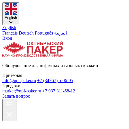
English
English
Français
Deutsch
Português
العربية
Вход
Оборудование для нефтяных и газовых скважин
Приемная
info@npf-paker.ru
+7 (34767) 5-06-95
Продажи
market@npf-paker.ru
+7 937 311-58-12
Задать вопрос