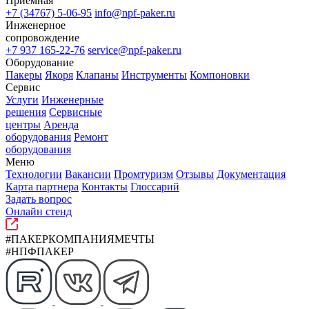
Приемная
+7 (34767) 5-06-95
info@npf-paker.ru
Инженерное
сопровождение
+7 937 165-22-76
service@npf-paker.ru
Оборудование
Пакеры
Якоря
Клапаны
Инструменты
Компоновки
Сервис
Услуги
Инженерные
решения
Сервисные
центры
Аренда
оборудования
Ремонт
оборудования
Меню
Технологии
Вакансии
Промтуризм
Отзывы
Документация
Карта партнера
Контакты
Глоссарий
Задать вопрос
Онлайн стенд
#ПАКЕРКОМПАНИЯМЕЧТЫ
#НПФПАКЕР