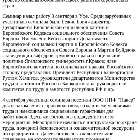
стран.
Семинар начал работу 3 сентября в Уфе. Среди зарубежных
участников семинара были Режис Брия - директор
Департамента Европейской социальной хартии и
Европейского Кодекса социального обеспечения Совета
Европы, Ниамх Энн Кейси - юрист Департамента
Европейской социальной хартии и Европейского Кодекса
социального обеспечения Совета Европы и Мартин Вуйджик
- заведующий кафедрой трудового права и социальной
политики Ягеллонского университета г.Краков; член
Европейского комитета по социальным правам. Российскую
сторону представляли: Президент Республики Башкортостан
Рустэм Хамитов, руководители департаментов Министерства
труда и занятости России и Башкортостана, руководители
комитетов по труду и занятости республик РФ и др.
4 сентября участники семинара посетили ООО НПФ "Пакер"
для ознакомления с производством, созданными условиями
труда и имеющимися социальными гарантиями для
работников. Здесь же состоялось подведение итогов
мероприятия. Мероприятие началось с инструктажа по охране
труда, пожарной безопасности и ознакомительной экскурсии
по предприятию. Далее состоялось заключительное
совещание, на котором подвели итоги посещения