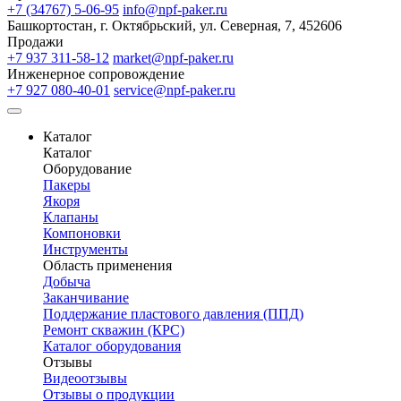
+7 (34767) 5-06-95
info@npf-paker.ru
Башкортостан, г. Октябрьский, ул. Северная, 7, 452606
Продажи
+7 937 311-58-12
market@npf-paker.ru
Инженерное сопровождение
+7 927 080-40-01
service@npf-paker.ru
Каталог
Каталог
Оборудование
Пакеры
Якоря
Клапаны
Компоновки
Инструменты
Область применения
Добыча
Заканчивание
Поддержание пластового давления (ППД)
Ремонт скважин (КРС)
Каталог оборудования
Отзывы
Видеоотзывы
Отзывы о продукции