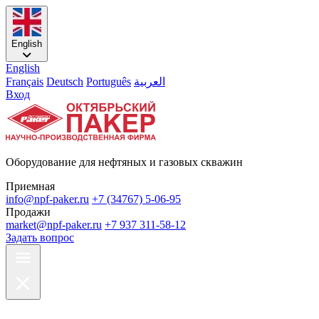
English
English
Français
Deutsch
Português
العربية
Вход
Оборудование для нефтяных и газовых скважин
Приемная
info@npf-paker.ru
+7 (34767) 5-06-95
Продажи
market@npf-paker.ru
+7 937 311-58-12
Задать вопрос