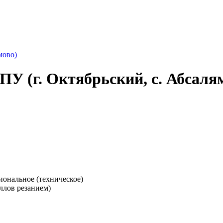
мово)
ПУ (г. Октябрьский, с. Абсаля
иональное (техническое)
ллов резанием)