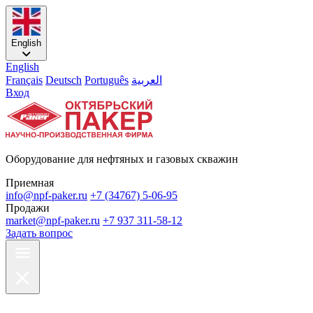
English
English
Français
Deutsch
Português
العربية
Вход
Оборудование для нефтяных и газовых скважин
Приемная
info@npf-paker.ru
+7 (34767) 5-06-95
Продажи
market@npf-paker.ru
+7 937 311-58-12
Задать вопрос