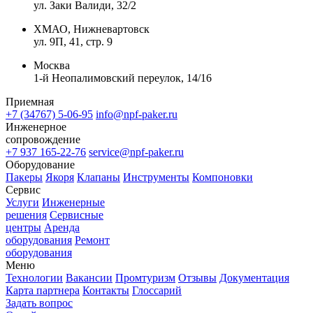
ул. Заки Валиди, 32/2
ХМАО, Нижневартовск
ул. 9П, 41, стр. 9
Москва
1-й Неопалимовский переулок, 14/16
Приемная
+7 (34767) 5-06-95
info@npf-paker.ru
Инженерное
сопровождение
+7 937 165-22-76
service@npf-paker.ru
Оборудование
Пакеры
Якоря
Клапаны
Инструменты
Компоновки
Сервис
Услуги
Инженерные
решения
Сервисные
центры
Аренда
оборудования
Ремонт
оборудования
Меню
Технологии
Вакансии
Промтуризм
Отзывы
Документация
Карта партнера
Контакты
Глоссарий
Задать вопрос