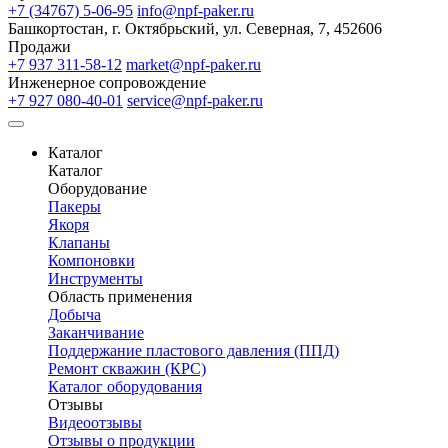
+7 (34767) 5-06-95
info@npf-paker.ru
Башкортостан, г. Октябрьский, ул. Северная, 7, 452606
Продажи
+7 937 311-58-12
market@npf-paker.ru
Инженерное сопровождение
+7 927 080-40-01
service@npf-paker.ru
Каталог
Каталог
Оборудование
Пакеры
Якоря
Клапаны
Компоновки
Инструменты
Область применения
Добыча
Заканчивание
Поддержание пластового давления (ППД)
Ремонт скважин (КРС)
Каталог оборудования
Отзывы
Видеоотзывы
Отзывы о продукции