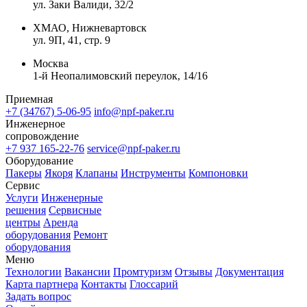
ул. Заки Валиди, 32/2
ХМАО, Нижневартовск
ул. 9П, 41, стр. 9
Москва
1-й Неопалимовский переулок, 14/16
Приемная
+7 (34767) 5-06-95
info@npf-paker.ru
Инженерное
сопровождение
+7 937 165-22-76
service@npf-paker.ru
Оборудование
Пакеры
Якоря
Клапаны
Инструменты
Компоновки
Сервис
Услуги
Инженерные
решения
Сервисные
центры
Аренда
оборудования
Ремонт
оборудования
Меню
Технологии
Вакансии
Промтуризм
Отзывы
Документация
Карта партнера
Контакты
Глоссарий
Задать вопрос