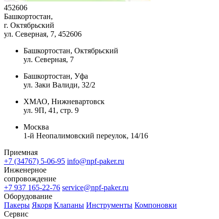
452606
Башкортостан,
г. Октябрьский
ул. Северная, 7
, 452606
Башкортостан, Октябрьский
ул. Северная, 7
Башкортостан, Уфа
ул. Заки Валиди, 32/2
ХМАО, Нижневартовск
ул. 9П, 41, стр. 9
Москва
1-й Неопалимовский переулок, 14/16
Приемная
+7 (34767) 5-06-95
info@npf-paker.ru
Инженерное
сопровождение
+7 937 165-22-76
service@npf-paker.ru
Оборудование
Пакеры
Якоря
Клапаны
Инструменты
Компоновки
Сервис