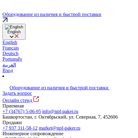
Оборудование из наличия и быстрой поставки
English
English
Français
Deutsch
Português
العربية
Вход
Оборудование из наличия и быстрой поставки
Задать вопрос
Онлайн стенд
Приемная
+7 (34767) 5-06-95
info@npf-paker.ru
Башкортостан, г. Октябрьский, ул. Северная, 7, 452606
Продажи
+7 937 311-58-12
market@npf-paker.ru
Инженерное сопровождение