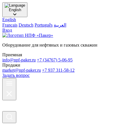
English
English
Français
Deutsch
Português
العربية
Вход
Оборудование для нефтяных и газовых скважин
Приемная
info@npf-paker.ru
+7 (34767) 5-06-95
Продажи
market@npf-paker.ru
+7 937 311-58-12
Задать вопрос