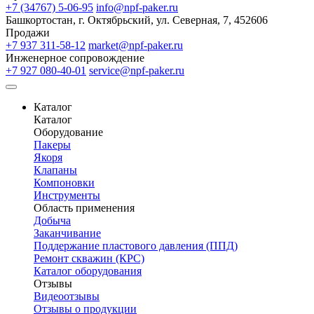
+7 (34767) 5-06-95
info@npf-paker.ru
Башкортостан, г. Октябрьский, ул. Северная, 7, 452606
Продажи
+7 937 311-58-12
market@npf-paker.ru
Инженерное сопровождение
+7 927 080-40-01
service@npf-paker.ru
Каталог
Каталог
Оборудование
Пакеры
Якоря
Клапаны
Компоновки
Инструменты
Область применения
Добыча
Заканчивание
Поддержание пластового давления (ППД)
Ремонт скважин (КРС)
Каталог оборудования
Отзывы
Видеоотзывы
Отзывы о продукции