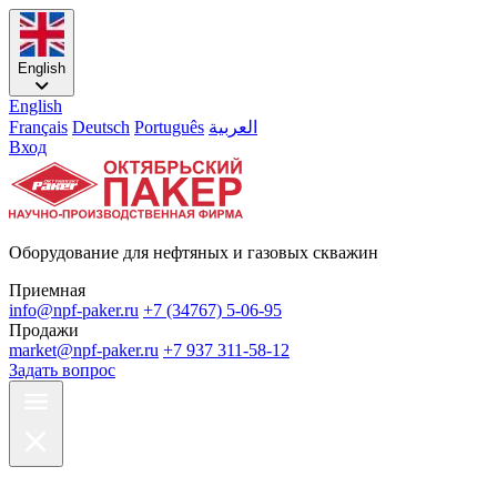
English
English
Français
Deutsch
Português
العربية
Вход
Оборудование для нефтяных и газовых скважин
Приемная
info@npf-paker.ru
+7 (34767) 5-06-95
Продажи
market@npf-paker.ru
+7 937 311-58-12
Задать вопрос