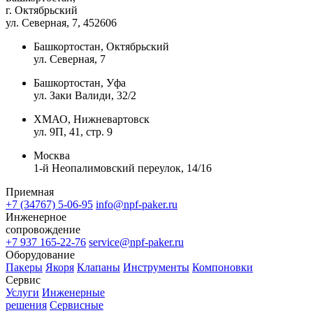
г. Октябрьский
ул. Северная, 7
, 452606
Башкортостан, Октябрьский
ул. Северная, 7
Башкортостан, Уфа
ул. Заки Валиди, 32/2
ХМАО, Нижневартовск
ул. 9П, 41, стр. 9
Москва
1-й Неопалимовский переулок, 14/16
Приемная
+7 (34767) 5-06-95
info@npf-paker.ru
Инженерное
сопровождение
+7 937 165-22-76
service@npf-paker.ru
Оборудование
Пакеры
Якоря
Клапаны
Инструменты
Компоновки
Сервис
Услуги
Инженерные
решения
Сервисные