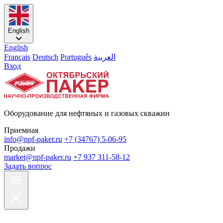
English
English
Français
Deutsch
Português
العربية
Вход
Оборудование для нефтяных и газовых скважин
Приемная
info@npf-paker.ru
+7 (34767) 5-06-95
Продажи
market@npf-paker.ru
+7 937 311-58-12
Задать вопрос