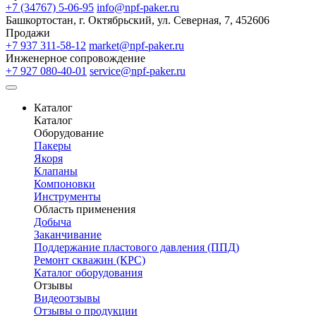
+7 (34767) 5-06-95
info@npf-paker.ru
Башкортостан, г. Октябрьский, ул. Северная, 7, 452606
Продажи
+7 937 311-58-12
market@npf-paker.ru
Инженерное сопровождение
+7 927 080-40-01
service@npf-paker.ru
Каталог
Каталог
Оборудование
Пакеры
Якоря
Клапаны
Компоновки
Инструменты
Область применения
Добыча
Заканчивание
Поддержание пластового давления (ППД)
Ремонт скважин (КРС)
Каталог оборудования
Отзывы
Видеоотзывы
Отзывы о продукции