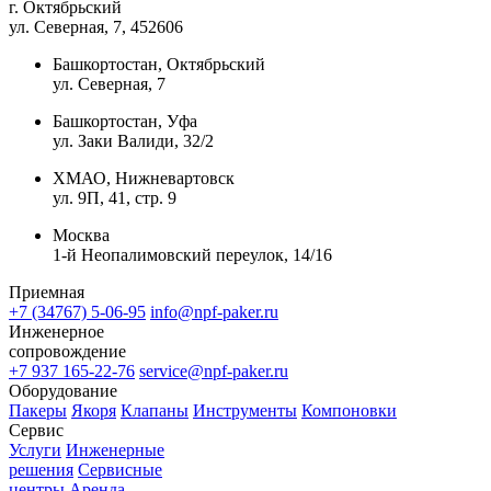
г. Октябрьский
ул. Северная, 7
, 452606
Башкортостан, Октябрьский
ул. Северная, 7
Башкортостан, Уфа
ул. Заки Валиди, 32/2
ХМАО, Нижневартовск
ул. 9П, 41, стр. 9
Москва
1-й Неопалимовский переулок, 14/16
Приемная
+7 (34767) 5-06-95
info@npf-paker.ru
Инженерное
сопровождение
+7 937 165-22-76
service@npf-paker.ru
Оборудование
Пакеры
Якоря
Клапаны
Инструменты
Компоновки
Сервис
Услуги
Инженерные
решения
Сервисные
центры
Аренда